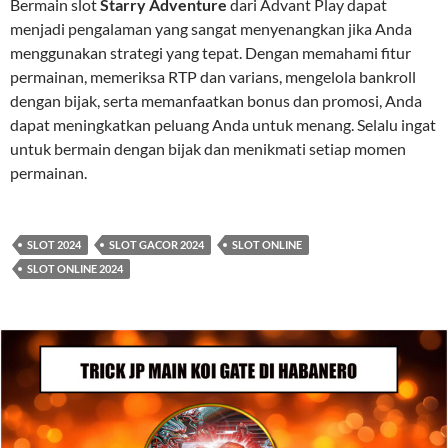
Bermain slot
Starry Adventure
dari Advant Play dapat
menjadi pengalaman yang sangat menyenangkan jika Anda
menggunakan strategi yang tepat. Dengan memahami fitur
permainan, memeriksa RTP dan varians, mengelola bankroll
dengan bijak, serta memanfaatkan bonus dan promosi, Anda
dapat meningkatkan peluang Anda untuk menang. Selalu ingat
untuk bermain dengan bijak dan menikmati setiap momen
permainan.
SLOT 2024
SLOT GACOR 2024
SLOT ONLINE
SLOT ONLINE 2024