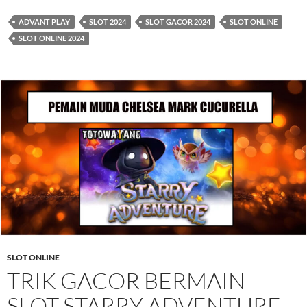
ADVANT PLAY
SLOT 2024
SLOT GACOR 2024
SLOT ONLINE
SLOT ONLINE 2024
SLOT ONLINE
TRIK GACOR BERMAIN
SLOT STARRY ADVENTURE