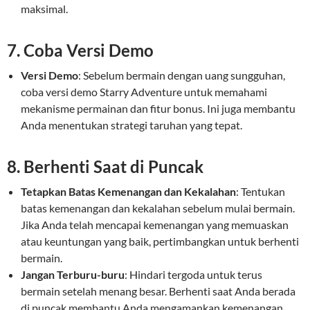
maksimal.
7. Coba Versi Demo
Versi Demo
: Sebelum bermain dengan uang sungguhan,
coba versi demo Starry Adventure untuk memahami
mekanisme permainan dan fitur bonus. Ini juga membantu
Anda menentukan strategi taruhan yang tepat.
8. Berhenti Saat di Puncak
Tetapkan Batas Kemenangan dan Kekalahan
: Tentukan
batas kemenangan dan kekalahan sebelum mulai bermain.
Jika Anda telah mencapai kemenangan yang memuaskan
atau keuntungan yang baik, pertimbangkan untuk berhenti
bermain.
Jangan Terburu-buru
: Hindari tergoda untuk terus
bermain setelah menang besar. Berhenti saat Anda berada
di puncak membantu Anda mengamankan kemenangan.