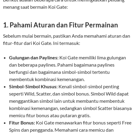
menang saat bermain Koi Gate:
1. Pahami Aturan dan Fitur Permainan
Sebelum mulai bermain, pastikan Anda memahami aturan dan
fitur-fitur dari Koi Gate. Ini termasuk:
Gulungan dan Paylines:
Koi Gate memiliki lima gulungan
dan beberapa paylines. Pahami bagaimana paylines
berfungsi dan bagaimana simbol-simbol tertentu
membentuk kombinasi kemenangan.
Simbol-Simbol Khusus:
Kenali simbol-simbol penting
seperti Wild, Scatter, dan simbol bonus. Simbol Wild dapat
menggantikan simbol lain untuk membantu membentuk
kombinasi kemenangan, sedangkan simbol Scatter biasanya
memicu fitur bonus atau putaran gratis.
Fitur Bonus:
Koi Gate menawarkan fitur bonus seperti Free
Spins dan pengganda. Memahami cara memicu dan