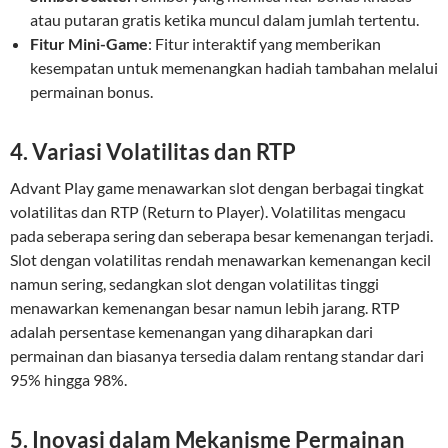
atau putaran gratis ketika muncul dalam jumlah tertentu.
Fitur Mini-Game
: Fitur interaktif yang memberikan
kesempatan untuk memenangkan hadiah tambahan melalui
permainan bonus.
4. Variasi Volatilitas dan RTP
Advant Play game menawarkan slot dengan berbagai tingkat
volatilitas dan RTP (Return to Player). Volatilitas mengacu
pada seberapa sering dan seberapa besar kemenangan terjadi.
Slot dengan volatilitas rendah menawarkan kemenangan kecil
namun sering, sedangkan slot dengan volatilitas tinggi
menawarkan kemenangan besar namun lebih jarang. RTP
adalah persentase kemenangan yang diharapkan dari
permainan dan biasanya tersedia dalam rentang standar dari
95% hingga 98%.
5. Inovasi dalam Mekanisme Permainan