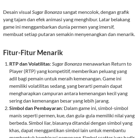
Desain visual
Sugar Bonanza
sangat mencolok, dengan grafik
yang tajam dan efek animasi yang menghibur. Latar belakang
game ini menggambarkan dunia permen yang imersif,
membuat setiap putaran semakin menyenangkan dan menarik.
Fitur-Fitur Menarik
RTP dan Volatilitas
:
Sugar Bonanza
menawarkan Return to
Player (RTP) yang kompetitif, memberikan peluang yang
adil bagi pemain untuk meraih kemenangan. Game ini
memiliki volatilitas sedang, yang berarti pemain dapat
mengharapkan campuran antara kemenangan kecil yang
sering dan kemenangan besar yang lebih jarang.
Simbol dan Pembayaran
: Dalam game ini, simbol-simbol
manis seperti permen, kue, dan gula-gula memiliki nilai yang
berbeda. Simbol liar, biasanya ditandai dengan simbol yang
khas, dapat menggantikan simbol lain untuk membantu
membentuk kombinasi pemenang. Simbol scatter juga hadir