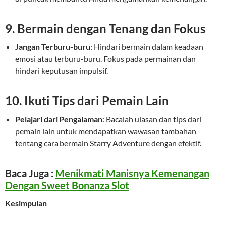
9. Bermain dengan Tenang dan Fokus
Jangan Terburu-buru
: Hindari bermain dalam keadaan
emosi atau terburu-buru. Fokus pada permainan dan
hindari keputusan impulsif.
10. Ikuti Tips dari Pemain Lain
Pelajari dari Pengalaman
: Bacalah ulasan dan tips dari
pemain lain untuk mendapatkan wawasan tambahan
tentang cara bermain Starry Adventure dengan efektif.
Baca Juga :
Menikmati Manisnya Kemenangan
Dengan Sweet Bonanza Slot
Kesimpulan