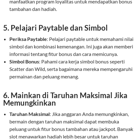
manfaatkan program loyalitas untuk mendapatkan bonus
tambahan dan hadiah.
5. Pelajari Paytable dan Simbol
Periksa Paytable
: Pelajari paytable untuk memahami nilai
simbol dan kombinasi kemenangan. Ini juga akan memberi
informasi tentang fitur bonus dan cara memicunya.
Simbol Bonus
: Pahami cara kerja simbol bonus seperti
Scatter dan Wild, serta bagaimana mereka mempengaruhi
permainan dan peluang menang.
6. Mainkan di Taruhan Maksimal Jika
Memungkinkan
Taruhan Maksimal
: Jika anggaran Anda memungkinkan,
bermain dengan taruhan maksimal dapat membuka
peluang untuk fitur bonus tambahan atau jackpot. Banyak
slot menawarkan hadiah lebih besar untuk taruhan