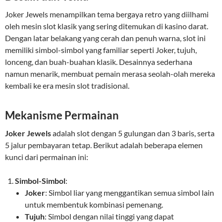
Joker Jewels menampilkan tema bergaya retro yang diilhami
oleh mesin slot klasik yang sering ditemukan di kasino darat.
Dengan latar belakang yang cerah dan penuh warna, slot ini
memiliki simbol-simbol yang familiar seperti Joker, tujuh,
lonceng, dan buah-buahan klasik. Desainnya sederhana
namun menarik, membuat pemain merasa seolah-olah mereka
kembali ke era mesin slot tradisional.
Mekanisme Permainan
Joker Jewels
adalah slot dengan 5 gulungan dan 3 baris, serta
5 jalur pembayaran tetap. Berikut adalah beberapa elemen
kunci dari permainan ini:
Simbol-Simbol
:
Joker
: Simbol liar yang menggantikan semua simbol lain
untuk membentuk kombinasi pemenang.
Tujuh
: Simbol dengan nilai tinggi yang dapat