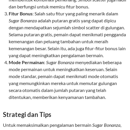
dan berfungsi untuk memicu fitur bonus.
Fitur Bonus
: Salah satu fitur yang paling menarik dalam
Sugar Bonanza
adalah putaran gratis yang dapat dipicu
dengan mendapatkan sejumlah simbol scatter di gulungan.
Selama putaran gratis, pemain dapat menikmati pengganda
kemenangan dan peluang tambahan untuk meraih
kemenangan besar. Selain itu, ada juga fitur-fitur bonus lain
yang dapat meningkatkan pengalaman bermain.
Mode Permainan
:
Sugar Bonanza
menyediakan beberapa
mode permainan untuk meningkatkan keseruan. Selain
mode standar, pemain dapat menikmati mode otomatis
yang memungkinkan mereka untuk memutar gulungan
secara otomatis dalam jumlah putaran yang telah
ditentukan, memberikan kenyamanan tambahan.
Strategi dan Tips
Untuk memaksimalkan pengalaman bermain
Sugar Bonanza
,