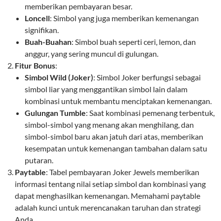
memberikan pembayaran besar.
Loncell
: Simbol yang juga memberikan kemenangan
signifikan.
Buah-Buahan
: Simbol buah seperti ceri, lemon, dan
anggur, yang sering muncul di gulungan.
Fitur Bonus
:
Simbol Wild (Joker)
: Simbol Joker berfungsi sebagai
simbol liar yang menggantikan simbol lain dalam
kombinasi untuk membantu menciptakan kemenangan.
Gulungan Tumble
: Saat kombinasi pemenang terbentuk,
simbol-simbol yang menang akan menghilang, dan
simbol-simbol baru akan jatuh dari atas, memberikan
kesempatan untuk kemenangan tambahan dalam satu
putaran.
Paytable
: Tabel pembayaran Joker Jewels memberikan
informasi tentang nilai setiap simbol dan kombinasi yang
dapat menghasilkan kemenangan. Memahami paytable
adalah kunci untuk merencanakan taruhan dan strategi
Anda.