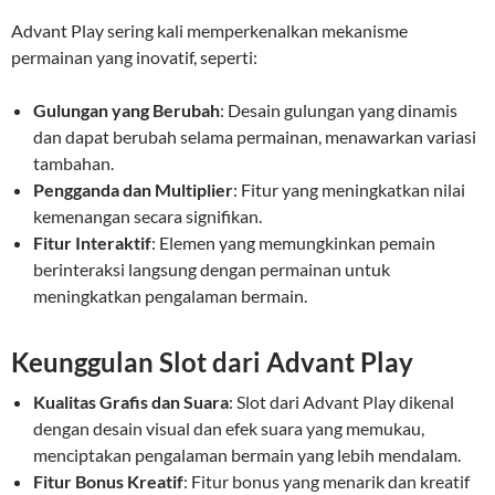
Advant Play sering kali memperkenalkan mekanisme
permainan yang inovatif, seperti:
Gulungan yang Berubah
: Desain gulungan yang dinamis
dan dapat berubah selama permainan, menawarkan variasi
tambahan.
Pengganda dan Multiplier
: Fitur yang meningkatkan nilai
kemenangan secara signifikan.
Fitur Interaktif
: Elemen yang memungkinkan pemain
berinteraksi langsung dengan permainan untuk
meningkatkan pengalaman bermain.
Keunggulan Slot dari Advant Play
Kualitas Grafis dan Suara
: Slot dari Advant Play dikenal
dengan desain visual dan efek suara yang memukau,
menciptakan pengalaman bermain yang lebih mendalam.
Fitur Bonus Kreatif
: Fitur bonus yang menarik dan kreatif