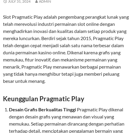
JULY 31, 2024
ADMIN
Slot Pragmatic Play adalah pengembang perangkat lunak yang
telah merevolusi industri permainan slot online dengan
menghadirkan inovasi dan kualitas dalam setiap produk yang
mereka luncurkan. Berdiri sejak tahun 2015, Pragmatic Play
telah dengan cepat menjadi salah satu nama terbesar dalam
dunia permainan kasino online. Dikenal karena grafis yang
memukau, fitur inovatif, dan mekanisme permainan yang
menarik, Pragmatic Play menawarkan berbagai permainan
yang tidak hanya menghibur tetapi juga memberi peluang
besar untuk menang.
Keunggulan Pragmatic Play
Desain Grafis Berkualitas Tinggi
Pragmatic Play dikenal
dengan desain grafis yang menawan dan visual yang
memukau. Setiap permainan dirancang dengan perhatian
terhadap detail, menciptakan pengalaman bermain yang