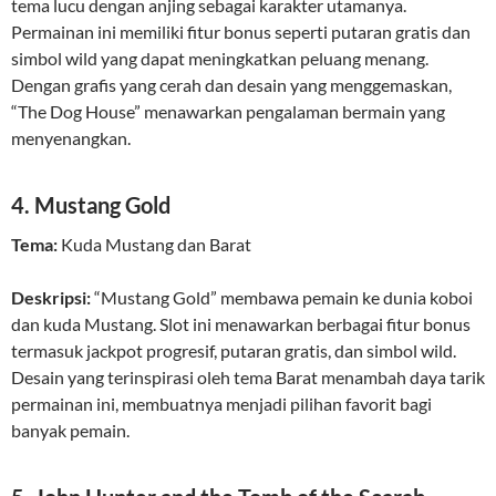
tema lucu dengan anjing sebagai karakter utamanya.
Permainan ini memiliki fitur bonus seperti putaran gratis dan
simbol wild yang dapat meningkatkan peluang menang.
Dengan grafis yang cerah dan desain yang menggemaskan,
“The Dog House” menawarkan pengalaman bermain yang
menyenangkan.
4. Mustang Gold
Tema:
Kuda Mustang dan Barat
Deskripsi:
“Mustang Gold” membawa pemain ke dunia koboi
dan kuda Mustang. Slot ini menawarkan berbagai fitur bonus
termasuk jackpot progresif, putaran gratis, dan simbol wild.
Desain yang terinspirasi oleh tema Barat menambah daya tarik
permainan ini, membuatnya menjadi pilihan favorit bagi
banyak pemain.