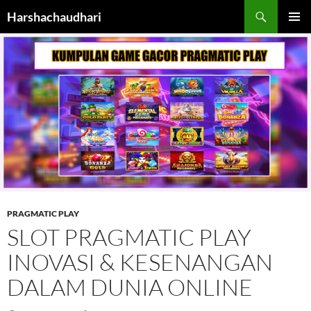
Skip
Harshachaudhari
to
PRIMAR
content
MENU
PRAGMATIC PLAY
SLOT PRAGMATIC PLAY
INOVASI & KESENANGAN
DALAM DUNIA ONLINE