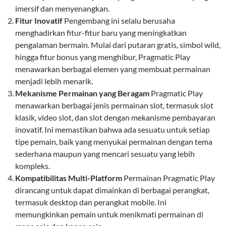
imersif dan menyenangkan.
Fitur Inovatif
Pengembang ini selalu berusaha
menghadirkan fitur-fitur baru yang meningkatkan
pengalaman bermain. Mulai dari putaran gratis, simbol wild,
hingga fitur bonus yang menghibur, Pragmatic Play
menawarkan berbagai elemen yang membuat permainan
menjadi lebih menarik.
Mekanisme Permainan yang Beragam
Pragmatic Play
menawarkan berbagai jenis permainan slot, termasuk slot
klasik, video slot, dan slot dengan mekanisme pembayaran
inovatif. Ini memastikan bahwa ada sesuatu untuk setiap
tipe pemain, baik yang menyukai permainan dengan tema
sederhana maupun yang mencari sesuatu yang lebih
kompleks.
Kompatibilitas Multi-Platform
Permainan Pragmatic Play
dirancang untuk dapat dimainkan di berbagai perangkat,
termasuk desktop dan perangkat mobile. Ini
memungkinkan pemain untuk menikmati permainan di