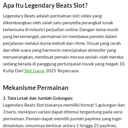
Apa Itu Legendary Beats Slot?
Legendary Beats adalah permainan slot video yang
dikembangkan oleh salah satu penyedia perangkat lunak
terkemuka di industri perjudian online. Dengan tema musik
yang bersemangat, permainan ini membawa pemain dalam
perjalanan melalui dunia melodi dan ritme. Visual yang cerah
dan efek suara yang harmonis menciptakan atmosfer yang
menyenangkan, membuat pemain merasa seolah-olah mereka
sedang berada di panggung pertunjukan musik yang megah. Di
Kutip Dari
Slot Gacor
2025 Terpercaya.
Mekanisme Permainan
1. Tata Letak dan Jumlah Gulungan:
Legendary Beats Slot biasanya memiliki format 5 gulungan dan
3 baris, meskipun variasi dapat ditemui tergantung pada versi
permainan. Pemain dapat memilih jumlah paylines yang ingin
dimainkan, umumnya berkisar antara 1 hingga 25 paylines,