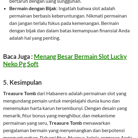
bertaruh dengan uang sungguhan.
Bermain dengan Bijak
: Ingatlah bahwa slot adalah
permainan berbasis keberuntungan. Nikmati permainan
dan jangan terlalu fokus pada kemenangan. Bermain
dengan bijak dan dalam batas kemampuan finansial Anda
adalah hal yang penting.
Baca Juga :
Menang Besar Bermain Slot Lucky
Neko Pg Soft
5. Kesimpulan
Treasure Tomb
dari Habanero adalah permainan slot yang
mengundang pemain untuk menjelajahi dunia kuno dan
menemukan harta karun tersembunyi. Dengan desain yang
menarik, fitur bonus yang menghibur, dan mekanisme
permainan yang seru,
Treasure Tomb
menawarkan
pengalaman bermain yang menyenangkan dan berpotensi
menguntungkan. Pahami fitur-fiturnya, kelola anggaran Anda,