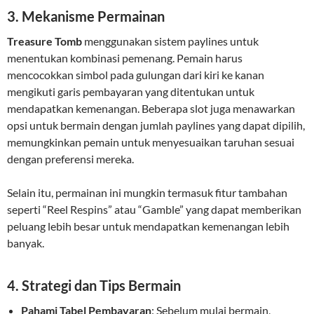
3. Mekanisme Permainan
Treasure Tomb
menggunakan sistem paylines untuk
menentukan kombinasi pemenang. Pemain harus
mencocokkan simbol pada gulungan dari kiri ke kanan
mengikuti garis pembayaran yang ditentukan untuk
mendapatkan kemenangan. Beberapa slot juga menawarkan
opsi untuk bermain dengan jumlah paylines yang dapat dipilih,
memungkinkan pemain untuk menyesuaikan taruhan sesuai
dengan preferensi mereka.
Selain itu, permainan ini mungkin termasuk fitur tambahan
seperti “Reel Respins” atau “Gamble” yang dapat memberikan
peluang lebih besar untuk mendapatkan kemenangan lebih
banyak.
4. Strategi dan Tips Bermain
Pahami Tabel Pembayaran
: Sebelum mulai bermain,