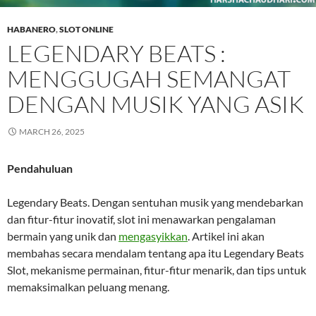
HABANERO
,
SLOT ONLINE
LEGENDARY BEATS :
MENGGUGAH SEMANGAT
DENGAN MUSIK YANG ASIK
MARCH 26, 2025
Pendahuluan
Legendary Beats. Dengan sentuhan musik yang mendebarkan
dan fitur-fitur inovatif, slot ini menawarkan pengalaman
bermain yang unik dan
mengasyikkan
. Artikel ini akan
membahas secara mendalam tentang apa itu Legendary Beats
Slot, mekanisme permainan, fitur-fitur menarik, dan tips untuk
memaksimalkan peluang menang.