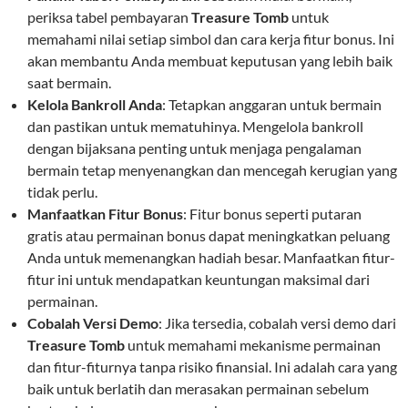
periksa tabel pembayaran
Treasure Tomb
untuk
memahami nilai setiap simbol dan cara kerja fitur bonus. Ini
akan membantu Anda membuat keputusan yang lebih baik
saat bermain.
Kelola Bankroll Anda
: Tetapkan anggaran untuk bermain
dan pastikan untuk mematuhinya. Mengelola bankroll
dengan bijaksana penting untuk menjaga pengalaman
bermain tetap menyenangkan dan mencegah kerugian yang
tidak perlu.
Manfaatkan Fitur Bonus
: Fitur bonus seperti putaran
gratis atau permainan bonus dapat meningkatkan peluang
Anda untuk memenangkan hadiah besar. Manfaatkan fitur-
fitur ini untuk mendapatkan keuntungan maksimal dari
permainan.
Cobalah Versi Demo
: Jika tersedia, cobalah versi demo dari
Treasure Tomb
untuk memahami mekanisme permainan
dan fitur-fiturnya tanpa risiko finansial. Ini adalah cara yang
baik untuk berlatih dan merasakan permainan sebelum