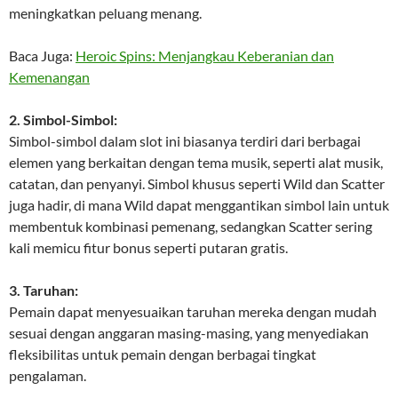
meningkatkan peluang menang.
Baca Juga:
Heroic Spins: Menjangkau Keberanian dan
Kemenangan
2. Simbol-Simbol:
Simbol-simbol dalam slot ini biasanya terdiri dari berbagai
elemen yang berkaitan dengan tema musik, seperti alat musik,
catatan, dan penyanyi. Simbol khusus seperti Wild dan Scatter
juga hadir, di mana Wild dapat menggantikan simbol lain untuk
membentuk kombinasi pemenang, sedangkan Scatter sering
kali memicu fitur bonus seperti putaran gratis.
3. Taruhan:
Pemain dapat menyesuaikan taruhan mereka dengan mudah
sesuai dengan anggaran masing-masing, yang menyediakan
fleksibilitas untuk pemain dengan berbagai tingkat
pengalaman.