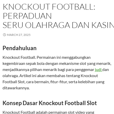
KNOCKOUT FOOTBALL:
PERPADUAN
SERU OLAHRAGA DAN KASI
MARCH 27, 2025
Pendahuluan
Knockout Football. Permainan ini menggabungkan
kegembiraan sepak bola dengan mekanisme slot yang menarik,
menjadikannya pilihan menarik bagi para penggemar
judi
dan
olahraga. Artikel ini akan membahas tentang Knockout
Football Slot, cara bermain, fitur-fitur, serta kelebihan yang
ditawarkannya.
Konsep Dasar Knockout Football Slot
Knockout Football adalah permainan slot video yang