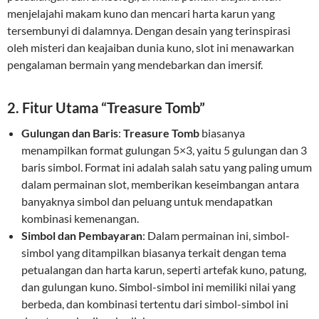
menjelajahi makam kuno dan mencari harta karun yang
tersembunyi di dalamnya. Dengan desain yang terinspirasi
oleh misteri dan keajaiban dunia kuno, slot ini menawarkan
pengalaman bermain yang mendebarkan dan imersif.
2. Fitur Utama “Treasure Tomb”
Gulungan dan Baris
:
Treasure Tomb
biasanya
menampilkan format gulungan 5×3, yaitu 5 gulungan dan 3
baris simbol. Format ini adalah salah satu yang paling umum
dalam permainan slot, memberikan keseimbangan antara
banyaknya simbol dan peluang untuk mendapatkan
kombinasi kemenangan.
Simbol dan Pembayaran
: Dalam permainan ini, simbol-
simbol yang ditampilkan biasanya terkait dengan tema
petualangan dan harta karun, seperti artefak kuno, patung,
dan gulungan kuno. Simbol-simbol ini memiliki nilai yang
berbeda, dan kombinasi tertentu dari simbol-simbol ini