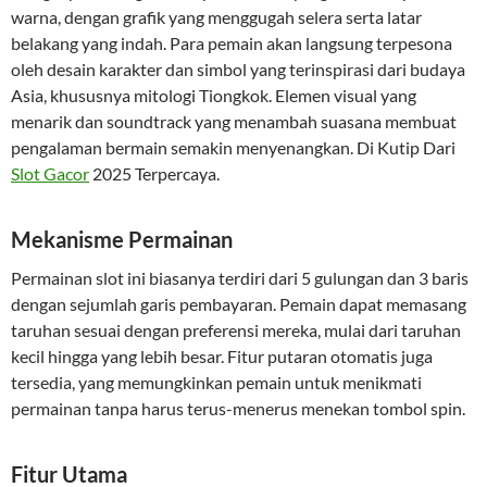
warna, dengan grafik yang menggugah selera serta latar
belakang yang indah. Para pemain akan langsung terpesona
oleh desain karakter dan simbol yang terinspirasi dari budaya
Asia, khususnya mitologi Tiongkok. Elemen visual yang
menarik dan soundtrack yang menambah suasana membuat
pengalaman bermain semakin menyenangkan. Di Kutip Dari
Slot Gacor
2025 Terpercaya.
Mekanisme Permainan
Permainan slot ini biasanya terdiri dari 5 gulungan dan 3 baris
dengan sejumlah garis pembayaran. Pemain dapat memasang
taruhan sesuai dengan preferensi mereka, mulai dari taruhan
kecil hingga yang lebih besar. Fitur putaran otomatis juga
tersedia, yang memungkinkan pemain untuk menikmati
permainan tanpa harus terus-menerus menekan tombol spin.
Fitur Utama