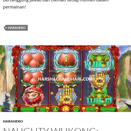
permainan!
HABANERO
HABANERO