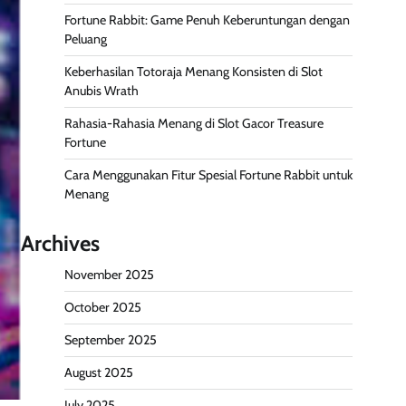
Fortune Rabbit: Game Penuh Keberuntungan dengan
Peluang
Keberhasilan Totoraja Menang Konsisten di Slot
Anubis Wrath
Rahasia-Rahasia Menang di Slot Gacor Treasure
Fortune
Cara Menggunakan Fitur Spesial Fortune Rabbit untuk
Menang
Archives
November 2025
October 2025
September 2025
August 2025
July 2025