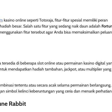
rm
kasino online seperti Totoraja, fitur-fitur spesial memiliki peran
diah besar. Salah satu fitur yang sedang naik daun adalah
Fortu
a menggunakan fitur tersebut agar Anda bisa memaksimalkan pelua
tersedia di beberapa slot online atau permainan kasino digital ya
untuk mendapatkan hadiah tambahan, jackpot, atau multiplier yang
ombinasi tertentu atau secara acak selama permainan berlangsung.
ngan simbol kelinci keberuntungan yang ceria dan menarik perhatian
une Rabbit