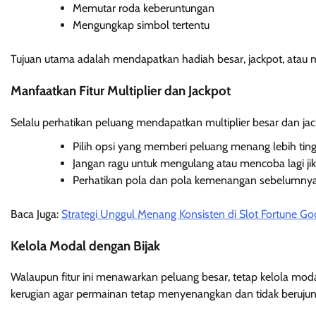
Memutar roda keberuntungan
Mengungkap simbol tertentu
Tujuan utama adalah mendapatkan hadiah besar, jackpot, atau mu
Manfaatkan Fitur Multiplier dan Jackpot
Selalu perhatikan peluang mendapatkan multiplier besar dan jack
Pilih opsi yang memberi peluang menang lebih ting
Jangan ragu untuk mengulang atau mencoba lagi jik
Perhatikan pola dan pola kemenangan sebelumny
Baca Juga:
Strategi Unggul Menang Konsisten di Slot Fortune Go
Kelola Modal dengan Bijak
Walaupun fitur ini menawarkan peluang besar, tetap kelola moda
kerugian agar permainan tetap menyenangkan dan tidak berujung