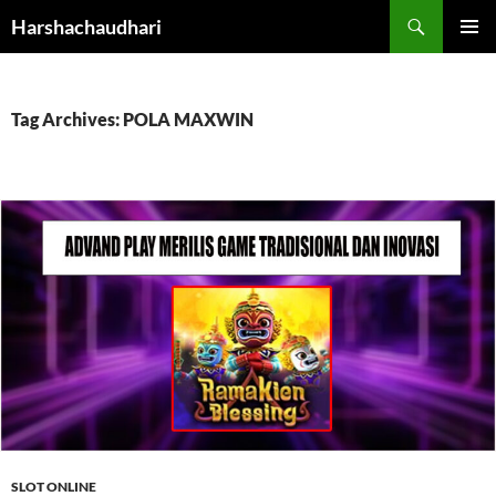
Skip
Harshachaudhari
to
PRIMAR
content
MENU
Tag Archives: POLA MAXWIN
SLOT ONLINE