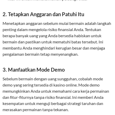
2. Tetapkan Anggaran dan Patuhi Itu
Menetapkan anggaran sebelum mulai bermain adalah langkah
penting dalam mengelola risiko finansial Anda. Tentukan
berapa banyak uang yang Anda bersedia habiskan untuk
bermain dan pastikan untuk mematuhi batas tersebut. Ini
membantu Anda menghindari kerugian besar dan menjaga
pengalaman bermain tetap menyenangkan.
3. Manfaatkan Mode Demo
Sebelum bermain dengan uang sungguhan, cobalah mode
demo yang sering tersedia di kasino online. Mode demo
memungkinkan Anda untuk memahami cara kerja permainan
dan fitur-fiturnya tanpa risiko finansial. Ini memberi Anda
kesempatan untuk menguji berbagai strategi taruhan dan
merasakan permainan tanpa tekanan.