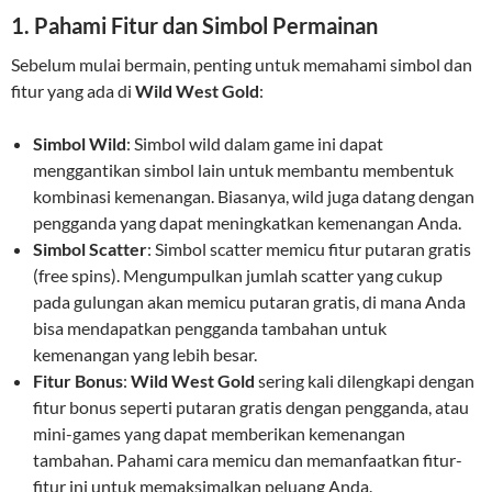
1. Pahami Fitur dan Simbol Permainan
Sebelum mulai bermain, penting untuk memahami simbol dan
fitur yang ada di
Wild West Gold
:
Simbol Wild
: Simbol wild dalam game ini dapat
menggantikan simbol lain untuk membantu membentuk
kombinasi kemenangan. Biasanya, wild juga datang dengan
pengganda yang dapat meningkatkan kemenangan Anda.
Simbol Scatter
: Simbol scatter memicu fitur putaran gratis
(free spins). Mengumpulkan jumlah scatter yang cukup
pada gulungan akan memicu putaran gratis, di mana Anda
bisa mendapatkan pengganda tambahan untuk
kemenangan yang lebih besar.
Fitur Bonus
:
Wild West Gold
sering kali dilengkapi dengan
fitur bonus seperti putaran gratis dengan pengganda, atau
mini-games yang dapat memberikan kemenangan
tambahan. Pahami cara memicu dan memanfaatkan fitur-
fitur ini untuk memaksimalkan peluang Anda.