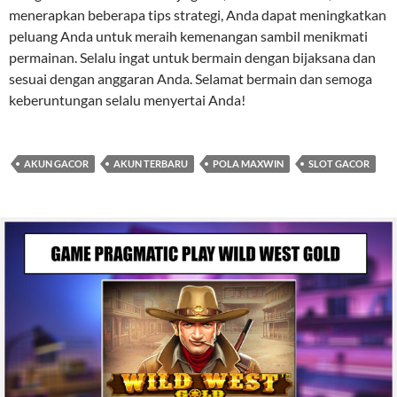
menerapkan beberapa tips strategi, Anda dapat meningkatkan
peluang Anda untuk meraih kemenangan sambil menikmati
permainan. Selalu ingat untuk bermain dengan bijaksana dan
sesuai dengan anggaran Anda. Selamat bermain dan semoga
keberuntungan selalu menyertai Anda!
AKUN GACOR
AKUN TERBARU
POLA MAXWIN
SLOT GACOR