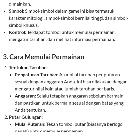
dimainkan.
Simbol:
Simbol-simbol dalam game ini bisa termasuk
karakter mitologi, simbol-simbol bernilai tinggi, dan simbol-
simbol khusus.
Kontrol:
Terdapat tombol untuk memulai permainan,
mengatur taruhan, dan melihat informasi permainan.
3. Cara Memulai Permainan
Tentukan Taruhan:
Pengaturan Taruhan:
Atur nilai taruhan per putaran
sesuai dengan anggaran Anda. Ini bisa dilakukan dengan
mengatur nilai koin atau jumlah taruhan per baris.
Anggaran:
Selalu tetapkan anggaran sebelum bermain
dan pastikan untuk bermain sesuai dengan batas yang
Anda tentukan.
Putar Gulungan:
Mulai Putaran:
Tekan tombol putar (biasanya berlogo
panah) untuk memulai permainan.