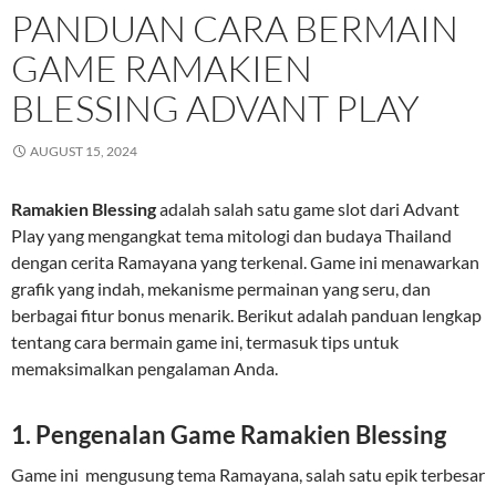
PANDUAN CARA BERMAIN
GAME RAMAKIEN
BLESSING ADVANT PLAY
AUGUST 15, 2024
Ramakien Blessing
adalah salah satu game slot dari Advant
Play yang mengangkat tema mitologi dan budaya Thailand
dengan cerita Ramayana yang terkenal. Game ini menawarkan
grafik yang indah, mekanisme permainan yang seru, dan
berbagai fitur bonus menarik. Berikut adalah panduan lengkap
tentang cara bermain game ini, termasuk tips untuk
memaksimalkan pengalaman Anda.
1. Pengenalan Game Ramakien Blessing
Game ini mengusung tema Ramayana, salah satu epik terbesar