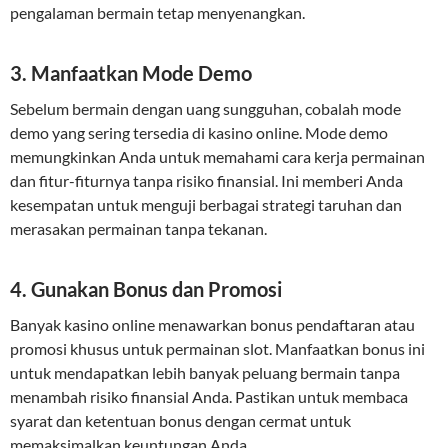
pengalaman bermain tetap menyenangkan.
3. Manfaatkan Mode Demo
Sebelum bermain dengan uang sungguhan, cobalah mode
demo yang sering tersedia di kasino online. Mode demo
memungkinkan Anda untuk memahami cara kerja permainan
dan fitur-fiturnya tanpa risiko finansial. Ini memberi Anda
kesempatan untuk menguji berbagai strategi taruhan dan
merasakan permainan tanpa tekanan.
4. Gunakan Bonus dan Promosi
Banyak kasino online menawarkan bonus pendaftaran atau
promosi khusus untuk permainan slot. Manfaatkan bonus ini
untuk mendapatkan lebih banyak peluang bermain tanpa
menambah risiko finansial Anda. Pastikan untuk membaca
syarat dan ketentuan bonus dengan cermat untuk
memaksimalkan keuntungan Anda.