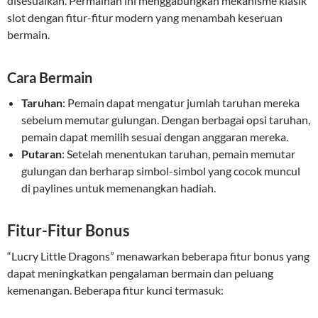
disesuaikan. Permainan ini menggabungkan mekanisme klasik
slot dengan fitur-fitur modern yang menambah keseruan
bermain.
Cara Bermain
Taruhan
: Pemain dapat mengatur jumlah taruhan mereka
sebelum memutar gulungan. Dengan berbagai opsi taruhan,
pemain dapat memilih sesuai dengan anggaran mereka.
Putaran
: Setelah menentukan taruhan, pemain memutar
gulungan dan berharap simbol-simbol yang cocok muncul
di paylines untuk memenangkan hadiah.
Fitur-Fitur Bonus
“Lucry Little Dragons” menawarkan beberapa fitur bonus yang
dapat meningkatkan pengalaman bermain dan peluang
kemenangan. Beberapa fitur kunci termasuk: