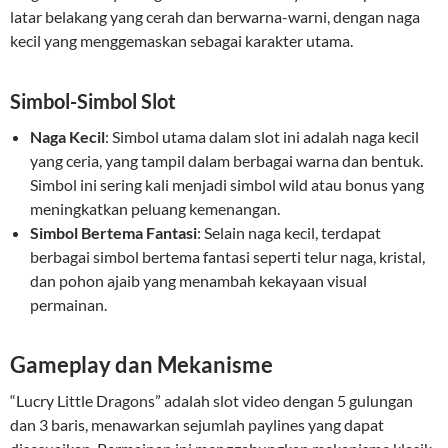
latar belakang yang cerah dan berwarna-warni, dengan naga
kecil yang menggemaskan sebagai karakter utama.
Simbol-Simbol Slot
Naga Kecil
: Simbol utama dalam slot ini adalah naga kecil
yang ceria, yang tampil dalam berbagai warna dan bentuk.
Simbol ini sering kali menjadi simbol wild atau bonus yang
meningkatkan peluang kemenangan.
Simbol Bertema Fantasi
: Selain naga kecil, terdapat
berbagai simbol bertema fantasi seperti telur naga, kristal,
dan pohon ajaib yang menambah kekayaan visual
permainan.
Gameplay dan Mekanisme
“Lucry Little Dragons” adalah slot video dengan 5 gulungan
dan 3 baris, menawarkan sejumlah paylines yang dapat