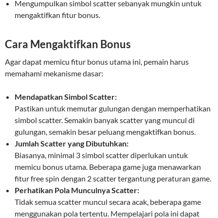
Mengumpulkan simbol scatter sebanyak mungkin untuk
mengaktifkan fitur bonus.
Cara Mengaktifkan Bonus
Agar dapat memicu fitur bonus utama ini, pemain harus
memahami mekanisme dasar:
Mendapatkan Simbol Scatter:
Pastikan untuk memutar gulungan dengan memperhatikan
simbol scatter. Semakin banyak scatter yang muncul di
gulungan, semakin besar peluang mengaktifkan bonus.
Jumlah Scatter yang Dibutuhkan:
Biasanya, minimal 3 simbol scatter diperlukan untuk
memicu bonus utama. Beberapa game juga menawarkan
fitur free spin dengan 2 scatter tergantung peraturan game.
Perhatikan Pola Munculnya Scatter:
Tidak semua scatter muncul secara acak, beberapa game
menggunakan pola tertentu. Mempelajari pola ini dapat