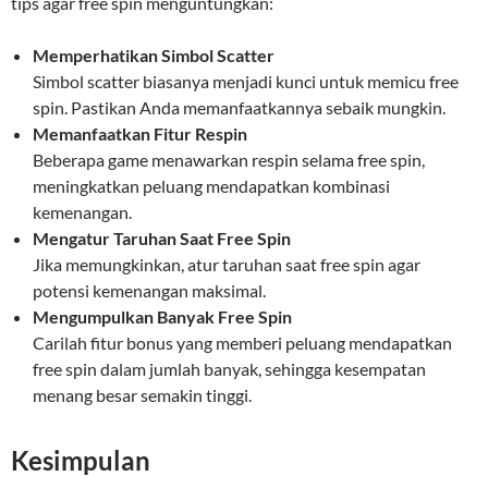
tips agar free spin menguntungkan:
Memperhatikan Simbol Scatter
Simbol scatter biasanya menjadi kunci untuk memicu free
spin. Pastikan Anda memanfaatkannya sebaik mungkin.
Memanfaatkan Fitur Respin
Beberapa game menawarkan respin selama free spin,
meningkatkan peluang mendapatkan kombinasi
kemenangan.
Mengatur Taruhan Saat Free Spin
Jika memungkinkan, atur taruhan saat free spin agar
potensi kemenangan maksimal.
Mengumpulkan Banyak Free Spin
Carilah fitur bonus yang memberi peluang mendapatkan
free spin dalam jumlah banyak, sehingga kesempatan
menang besar semakin tinggi.
Kesimpulan