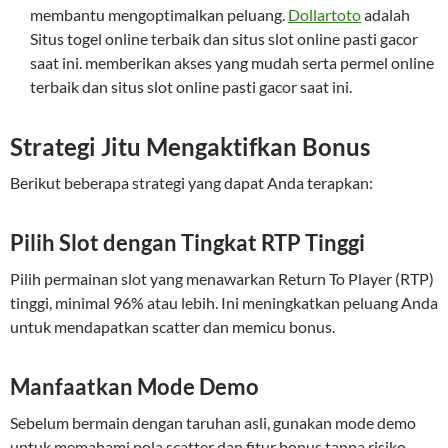
membantu mengoptimalkan peluang.
Dollartoto
adalah
Situs togel online terbaik dan situs slot online pasti gacor
saat ini. memberikan akses yang mudah serta permel online
terbaik dan situs slot online pasti gacor saat ini.
Strategi Jitu Mengaktifkan Bonus
Berikut beberapa strategi yang dapat Anda terapkan:
Pilih Slot dengan Tingkat RTP Tinggi
Pilih permainan slot yang menawarkan Return To Player (RTP)
tinggi, minimal 96% atau lebih. Ini meningkatkan peluang Anda
untuk mendapatkan scatter dan memicu bonus.
Manfaatkan Mode Demo
Sebelum bermain dengan taruhan asli, gunakan mode demo
untuk memahami pola scatter dan fitur bonus tanpa risiko