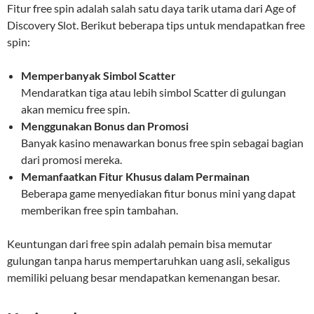
Fitur free spin adalah salah satu daya tarik utama dari Age of
Discovery Slot. Berikut beberapa tips untuk mendapatkan free
spin:
Memperbanyak Simbol Scatter
Mendaratkan tiga atau lebih simbol Scatter di gulungan
akan memicu free spin.
Menggunakan Bonus dan Promosi
Banyak kasino menawarkan bonus free spin sebagai bagian
dari promosi mereka.
Memanfaatkan Fitur Khusus dalam Permainan
Beberapa game menyediakan fitur bonus mini yang dapat
memberikan free spin tambahan.
Keuntungan dari free spin adalah pemain bisa memutar
gulungan tanpa harus mempertaruhkan uang asli, sekaligus
memiliki peluang besar mendapatkan kemenangan besar.