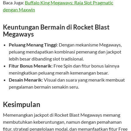
Baca Juga:
Buffalo King Megaways: Raja Slot Pragmatic
dengan Maxwin
Keuntungan Bermain di Rocket Blast
Megaways
Peluang Menang Tinggi
: Dengan mekanisme Megaways,
peluang mendapatkan kombinasi pemenang dan jackpot
lebih besar dibanding slot tradisional.
Fitur Bonus Menarik
: Free Spin dan fitur bonus lainnya
meningkatkan peluang meraih kemenangan besar.
Desain Menarik
: Visual dan suara yang menarik membuat
pengalaman bermain semakin seru.
Kesimpulan
Memenangkan jackpot di Rocket Blast Megaways memang
membutuhkan keberuntungan, namun dengan pemahaman
fitur, strategi pengelolaan modal, dan memanfaatkan fitur Free