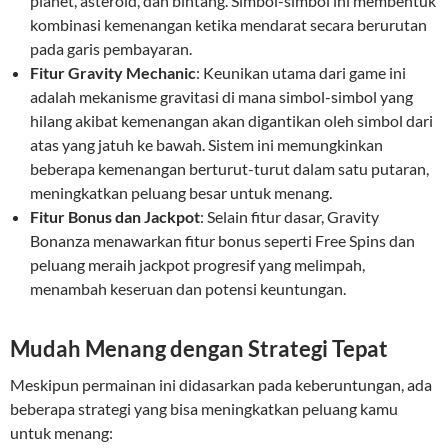
planet, asteroid, dan bintang. Simbol-simbol ini membentuk
kombinasi kemenangan ketika mendarat secara berurutan
pada garis pembayaran.
Fitur Gravity Mechanic
: Keunikan utama dari game ini
adalah mekanisme gravitasi di mana simbol-simbol yang
hilang akibat kemenangan akan digantikan oleh simbol dari
atas yang jatuh ke bawah. Sistem ini memungkinkan
beberapa kemenangan berturut-turut dalam satu putaran,
meningkatkan peluang besar untuk menang.
Fitur Bonus dan Jackpot
: Selain fitur dasar, Gravity
Bonanza menawarkan fitur bonus seperti Free Spins dan
peluang meraih jackpot progresif yang melimpah,
menambah keseruan dan potensi keuntungan.
Mudah Menang dengan Strategi Tepat
Meskipun permainan ini didasarkan pada keberuntungan, ada
beberapa strategi yang bisa meningkatkan peluang kamu
untuk menang: