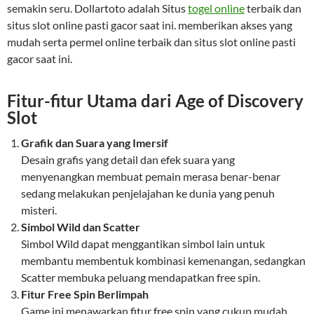
semakin seru. Dollartoto adalah Situs
togel online
terbaik dan
situs slot online pasti gacor saat ini. memberikan akses yang
mudah serta permel online terbaik dan situs slot online pasti
gacor saat ini.
Fitur-fitur Utama dari Age of Discovery
Slot
Grafik dan Suara yang Imersif
Desain grafis yang detail dan efek suara yang
menyenangkan membuat pemain merasa benar-benar
sedang melakukan penjelajahan ke dunia yang penuh
misteri.
Simbol Wild dan Scatter
Simbol Wild dapat menggantikan simbol lain untuk
membantu membentuk kombinasi kemenangan, sedangkan
Scatter membuka peluang mendapatkan free spin.
Fitur Free Spin Berlimpah
Game ini menawarkan fitur free spin yang cukup mudah