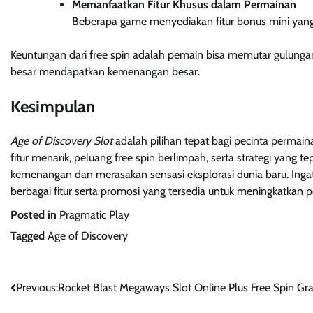
Memanfaatkan Fitur Khusus dalam Permainan
Beberapa game menyediakan fitur bonus mini yan
Keuntungan dari free spin adalah pemain bisa memutar gulungan
besar mendapatkan kemenangan besar.
Kesimpulan
Age of Discovery Slot
adalah pilihan tepat bagi pecinta permai
fitur menarik, peluang free spin berlimpah, serta strategi yan
kemenangan dan merasakan sensasi eksplorasi dunia baru. Inga
berbagai fitur serta promosi yang tersedia untuk meningkatka
Posted in
Pragmatic Play
Tagged
Age of Discovery
Post
Previous:
Rocket Blast Megaways Slot Online Plus Free Spin Gra