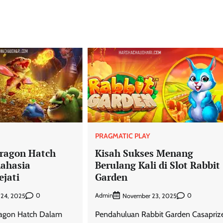
PRAGMATIC PLAY
Dragon Hatch
Kisah Sukses Menang
Rahasia
Berulang Kali di Slot Rabbit
jati
Garden
0
Admin
0
24, 2025
November 23, 2025
agon Hatch Dalam
Pendahuluan Rabbit Garden Casapriz