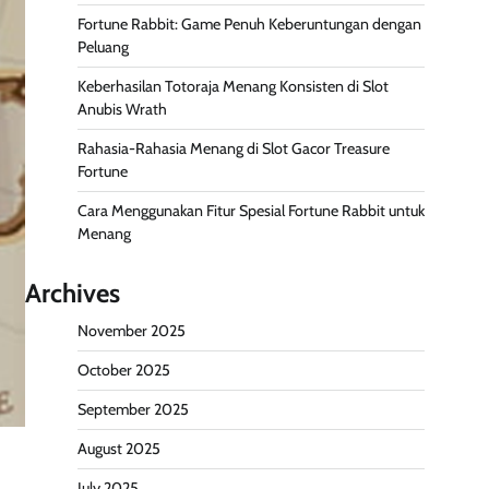
Fortune Rabbit: Game Penuh Keberuntungan dengan
Peluang
Keberhasilan Totoraja Menang Konsisten di Slot
Anubis Wrath
Rahasia-Rahasia Menang di Slot Gacor Treasure
Fortune
Cara Menggunakan Fitur Spesial Fortune Rabbit untuk
Menang
Archives
November 2025
October 2025
September 2025
August 2025
July 2025