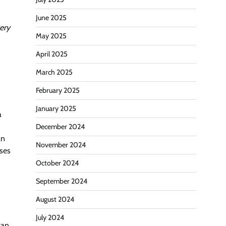
June 2025
ery
May 2025
April 2025
March 2025
February 2025
January 2025
a
December 2024
an
November 2024
kses
October 2024
September 2024
August 2024
July 2024
kan