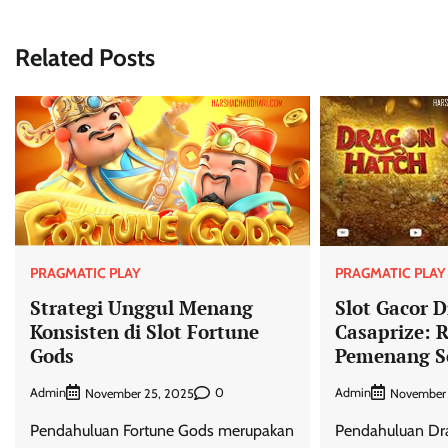
navigation
Related Posts
PRAGMATIC PLAY
PRAGMATIC PLAY
Strategi Unggul Menang
Slot Gacor 
Konsisten di Slot Fortune
Casaprize: 
Gods
Pemenang Se
Admin
0
Admin
November 25, 2025
November 
Pendahuluan Fortune Gods merupakan
Pendahuluan Dr