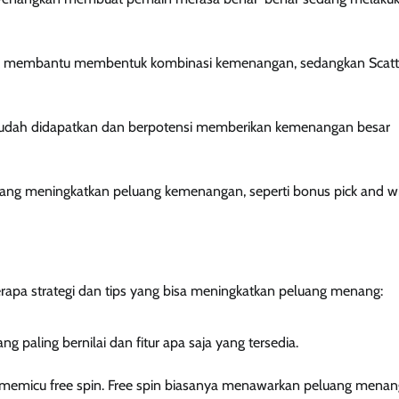
tuk membantu membentuk kombinasi kemenangan, sedangkan Scatt
 mudah didapatkan dan berpotensi memberikan kemenangan besar
 yang meningkatkan peluang kemenangan, seperti bonus pick and w
rapa strategi dan tips yang bisa meningkatkan peluang menang:
 paling bernilai dan fitur apa saja yang tersedia.
 memicu free spin. Free spin biasanya menawarkan peluang menan