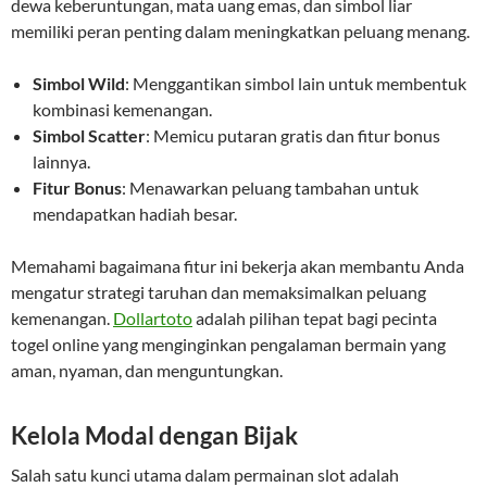
dewa keberuntungan, mata uang emas, dan simbol liar
memiliki peran penting dalam meningkatkan peluang menang.
Simbol Wild
: Menggantikan simbol lain untuk membentuk
kombinasi kemenangan.
Simbol Scatter
: Memicu putaran gratis dan fitur bonus
lainnya.
Fitur Bonus
: Menawarkan peluang tambahan untuk
mendapatkan hadiah besar.
Memahami bagaimana fitur ini bekerja akan membantu Anda
mengatur strategi taruhan dan memaksimalkan peluang
kemenangan.
Dollartoto
adalah pilihan tepat bagi pecinta
togel online yang menginginkan pengalaman bermain yang
aman, nyaman, dan menguntungkan.
Kelola Modal dengan Bijak
Salah satu kunci utama dalam permainan slot adalah