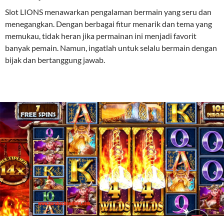
Slot LIONS menawarkan pengalaman bermain yang seru dan
menegangkan. Dengan berbagai fitur menarik dan tema yang
memukau, tidak heran jika permainan ini menjadi favorit
banyak pemain. Namun, ingatlah untuk selalu bermain dengan
bijak dan bertanggung jawab.