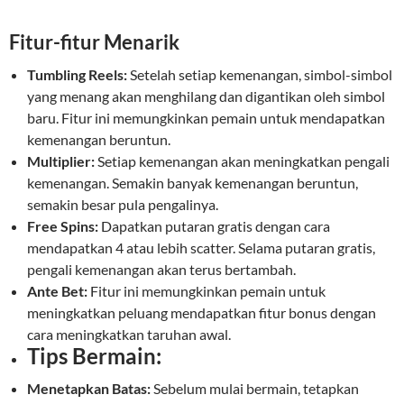
Fitur-fitur Menarik
Tumbling Reels:
Setelah setiap kemenangan, simbol-simbol
yang menang akan menghilang dan digantikan oleh simbol
baru. Fitur ini memungkinkan pemain untuk mendapatkan
kemenangan beruntun.
Multiplier:
Setiap kemenangan akan meningkatkan pengali
kemenangan. Semakin banyak kemenangan beruntun,
semakin besar pula pengalinya.
Free Spins:
Dapatkan putaran gratis dengan cara
mendapatkan 4 atau lebih scatter. Selama putaran gratis,
pengali kemenangan akan terus bertambah.
Ante Bet:
Fitur ini memungkinkan pemain untuk
meningkatkan peluang mendapatkan fitur bonus dengan
cara meningkatkan taruhan awal.
Tips Bermain:
Menetapkan Batas:
Sebelum mulai bermain, tetapkan