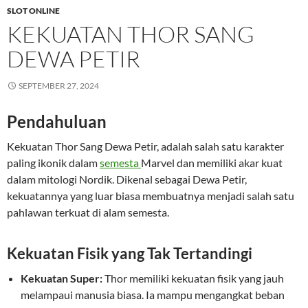
SLOT ONLINE
KEKUATAN THOR SANG
DEWA PETIR
SEPTEMBER 27, 2024
Pendahuluan
Kekuatan Thor Sang Dewa Petir, adalah salah satu karakter
paling ikonik dalam
semesta
Marvel dan memiliki akar kuat
dalam mitologi Nordik. Dikenal sebagai Dewa Petir,
kekuatannya yang luar biasa membuatnya menjadi salah satu
pahlawan terkuat di alam semesta.
Kekuatan Fisik yang Tak Tertandingi
Kekuatan Super:
Thor memiliki kekuatan fisik yang jauh
melampaui manusia biasa. Ia mampu mengangkat beban