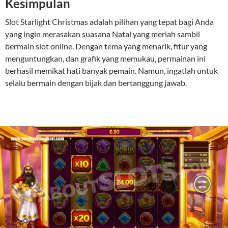
Kesimpulan
Slot Starlight Christmas adalah pilihan yang tepat bagi Anda
yang ingin merasakan suasana Natal yang meriah sambil
bermain slot online. Dengan tema yang menarik, fitur yang
menguntungkan, dan grafik yang memukau, permainan ini
berhasil memikat hati banyak pemain. Namun, ingatlah untuk
selalu bermain dengan bijak dan bertanggung jawab.