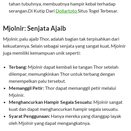
tahan tubuhnya, membuatnya hampir kebal terhadap
serangan.Di Kutip Dari
Dollartoto
Situs Togel Terbesar.
Mjolnir: Senjata Ajaib
Mjolnir, palu ajaib Thor, adalah bagian tak terpisahkan dari
kekuatannya. Selain sebagai senjata yang sangat kuat, Mjolnir
juga memiliki kemampuan unik seperti:
Terbang:
Mjolnir dapat kembali ke tangan Thor setelah
dilempar, memungkinkan Thor untuk terbang dengan
menempelkan palu tersebut.
Memanggil Petir:
Thor dapat memanggil petir melalui
Mjolnir.
Menghancurkan Hampir Segala Sesuatu:
Mjolnir sangat
kuat dan dapat menghancurkan hampir segala sesuatu.
Syarat Penggunaan:
Hanya mereka yang dianggap layak
oleh Mjolnir yang dapat mengangkatnya.