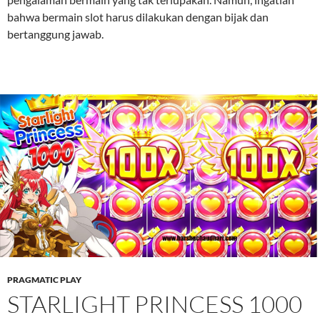
bahwa bermain slot harus dilakukan dengan bijak dan
bertanggung jawab.
PRAGMATIC PLAY
STARLIGHT PRINCESS 1000