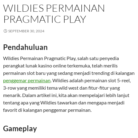
WILDIES PERMAINAN
PRAGMATIC PLAY
SEPTEMBER 30, 2024
Pendahuluan
Wildies Permainan Pragmatic Play, salah satu penyedia
perangkat lunak kasino online terkemuka, telah merilis
permainan slot baru yang sedang menjadi trending di kalangan
penggemar permainan
. Wildies adalah permainan slot 5-reel,
3-row yang memiliki tema wild west dan fitur-fitur yang
menarik. Dalam artikel ini, kita akan mempelajari lebih lanjut
tentang apa yang Wildies tawarkan dan mengapa menjadi
favorit di kalangan penggemar permainan.
Gameplay