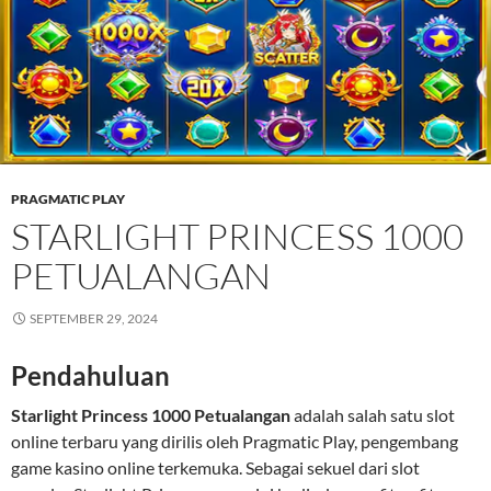
PRAGMATIC PLAY
STARLIGHT PRINCESS 1000
PETUALANGAN
SEPTEMBER 29, 2024
Pendahuluan
Starlight Princess 1000 Petualangan
adalah salah satu slot
online terbaru yang dirilis oleh Pragmatic Play, pengembang
game kasino online terkemuka. Sebagai sekuel dari slot