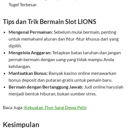
Togel Terbesar.
Tips dan Trik Bermain Slot LIONS
Mengenal Permainan:
Sebelum mulai bermain, penting
untuk memahami aturan dan fitur-fitur khusus dari yang
dipilih.
Mengelola Anggaran:
Tetapkan batas taruhan dan jangan
pernah bermain dengan uang yang tidak mampu Anda
kehilangan.
Manfaatkan Bonus:
Banyak kasino online menawarkan
bonus deposit dan putaran gratis untuk pemain baru.
Bermain dengan Bertanggung Jawab:
Judi online haruslah
menjadi bentuk hiburan, bukan sumber stres.
Baca Juga :
Kekuatan Thor Sang Dewa Petir
Kesimpulan