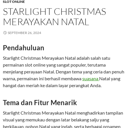
SLOT ONLINE
STARLIGHT CHRISTMAS
MERAYAKAN NATAL
SEPTEMBER 26, 2024
Pendahuluan
Starlight Christmas Merayakan Natal adalah salah satu
permainan slot online yang sangat populer, terutama
menjelang perayaan Natal. Dengan tema yang ceria dan penuh
warna, permainan ini berhasil membawa
suasana
Natal yang
hangat dan meriah ke dalam layar perangkat Anda.
Tema dan Fitur Menarik
Starlight Christmas Merayakan Natal menghadirkan tampilan
visual yang memukau dengan latar belakang salju yang
berkilauan, pohon Natal yang indah, serta berbagai ornamen