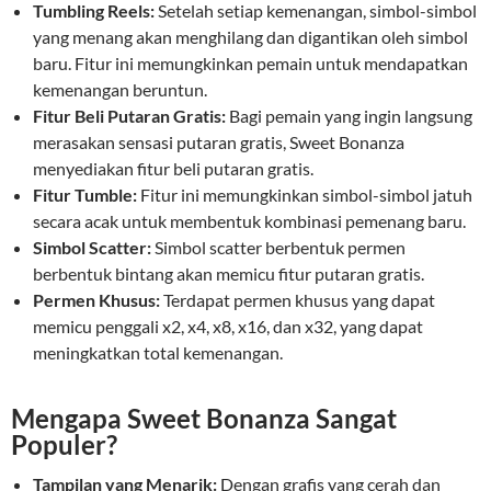
Tumbling Reels:
Setelah setiap kemenangan, simbol-simbol
yang menang akan menghilang dan digantikan oleh simbol
baru. Fitur ini memungkinkan pemain untuk mendapatkan
kemenangan beruntun.
Fitur Beli Putaran Gratis:
Bagi pemain yang ingin langsung
merasakan sensasi putaran gratis, Sweet Bonanza
menyediakan fitur beli putaran gratis.
Fitur Tumble:
Fitur ini memungkinkan simbol-simbol jatuh
secara acak untuk membentuk kombinasi pemenang baru.
Simbol Scatter:
Simbol scatter berbentuk permen
berbentuk bintang akan memicu fitur putaran gratis.
Permen Khusus:
Terdapat permen khusus yang dapat
memicu penggali x2, x4, x8, x16, dan x32, yang dapat
meningkatkan total kemenangan.
Mengapa Sweet Bonanza Sangat
Populer?
Tampilan yang Menarik:
Dengan grafis yang cerah dan