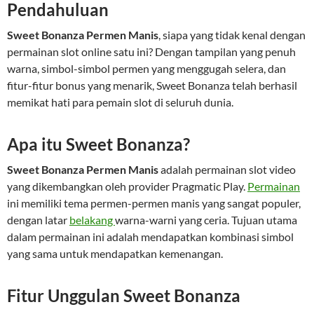
Pendahuluan
Sweet Bonanza Permen Manis
, siapa yang tidak kenal dengan
permainan slot online satu ini? Dengan tampilan yang penuh
warna, simbol-simbol permen yang menggugah selera, dan
fitur-fitur bonus yang menarik, Sweet Bonanza telah berhasil
memikat hati para pemain slot di seluruh dunia.
Apa itu Sweet Bonanza?
Sweet Bonanza Permen Manis
adalah permainan slot video
yang dikembangkan oleh provider Pragmatic Play.
Permainan
ini memiliki tema permen-permen manis yang sangat populer,
dengan latar
belakang
warna-warni yang ceria. Tujuan utama
dalam permainan ini adalah mendapatkan kombinasi simbol
yang sama untuk mendapatkan kemenangan.
Fitur Unggulan Sweet Bonanza