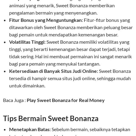
animasi yang menarik, Sweet Bonanza memberikan
pengalaman bermain yang menyenangkan.
Fitur Bonus yang Menguntungkan:
Fitur-fitur bonus yang
ditawarkan oleh Sweet Bonanza memberikan peluang besar
bagi pemain untuk mendapatkan kemenangan besar.
Volatilitas Tinggi:
Sweet Bonanza memiliki volatilitas yang
tinggi, yang berarti kemenangan besar dapat terjadi, tetapi
tidak sering. Hal ini membuat permainan ini sangat menarik
bagi para pemain yang menyukai tantangan.
Ketersediaan di Banyak Situs Judi Online:
Sweet Bonanza
tersedia di hampir semua situs judi online, sehingga mudah
untuk dimainkan.
Baca Juga :
Play Sweet Bonanza for Real Money
Tips Bermain Sweet Bonanza
Menetapkan Batas:
Sebelum bermain, sebaiknya tetapkan