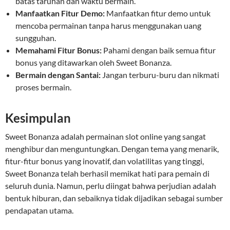
batas taruhan dan waktu bermain.
Manfaatkan Fitur Demo:
Manfaatkan fitur demo untuk
mencoba permainan tanpa harus menggunakan uang
sungguhan.
Memahami Fitur Bonus:
Pahami dengan baik semua fitur
bonus yang ditawarkan oleh Sweet Bonanza.
Bermain dengan Santai:
Jangan terburu-buru dan nikmati
proses bermain.
Kesimpulan
Sweet Bonanza adalah permainan slot online yang sangat
menghibur dan menguntungkan. Dengan tema yang menarik,
fitur-fitur bonus yang inovatif, dan volatilitas yang tinggi,
Sweet Bonanza telah berhasil memikat hati para pemain di
seluruh dunia. Namun, perlu diingat bahwa perjudian adalah
bentuk hiburan, dan sebaiknya tidak dijadikan sebagai sumber
pendapatan utama.