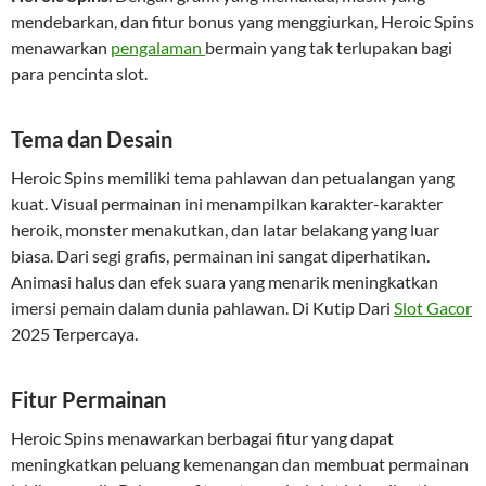
mendebarkan, dan fitur bonus yang menggiurkan, Heroic Spins
menawarkan
pengalaman
bermain yang tak terlupakan bagi
para pencinta slot.
Tema dan Desain
Heroic Spins memiliki tema pahlawan dan petualangan yang
kuat. Visual permainan ini menampilkan karakter-karakter
heroik, monster menakutkan, dan latar belakang yang luar
biasa. Dari segi grafis, permainan ini sangat diperhatikan.
Animasi halus dan efek suara yang menarik meningkatkan
imersi pemain dalam dunia pahlawan. Di Kutip Dari
Slot Gacor
2025 Terpercaya.
Fitur Permainan
Heroic Spins menawarkan berbagai fitur yang dapat
meningkatkan peluang kemenangan dan membuat permainan