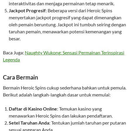
interaktivitas dan menjaga permainan tetap menarik.
Jackpot Progresif
: Beberapa versi dari Heroic Spins
menyertakan jackpot progresif yang dapat dimenangkan
oleh pemain beruntung. Jackpot ini tumbuh seiring dengan
taruhan pemain, menawarkan potensi kemenangan yang
besar.
Baca Juga:
Naughty Wukong: Sensasi Permainan Terinspirasi
Legenda
Cara Bermain
Bermain Heroic Spins cukup sederhana bahkan untuk pemula.
Berikut adalah langkah-langkah dasar untuk memulai:
Daftar di Kasino Online
: Temukan kasino yang
menawarkan Heroic Spins dan lakukan pendaftaran.
Setel Taruhan Anda
: Tentukan jumlah taruhan per putaran
sesuai anggaran Anda.