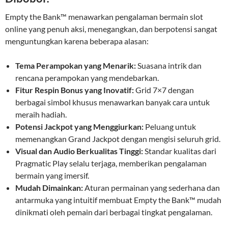
Empty the Bank™ menawarkan pengalaman bermain slot
online yang penuh aksi, menegangkan, dan berpotensi sangat
menguntungkan karena beberapa alasan:
Tema Perampokan yang Menarik:
Suasana intrik dan
rencana perampokan yang mendebarkan.
Fitur Respin Bonus yang Inovatif:
Grid 7×7 dengan
berbagai simbol khusus menawarkan banyak cara untuk
meraih hadiah.
Potensi Jackpot yang Menggiurkan:
Peluang untuk
memenangkan Grand Jackpot dengan mengisi seluruh grid.
Visual dan Audio Berkualitas Tinggi:
Standar kualitas dari
Pragmatic Play selalu terjaga, memberikan pengalaman
bermain yang imersif.
Mudah Dimainkan:
Aturan permainan yang sederhana dan
antarmuka yang intuitif membuat Empty the Bank™ mudah
dinikmati oleh pemain dari berbagai tingkat pengalaman.