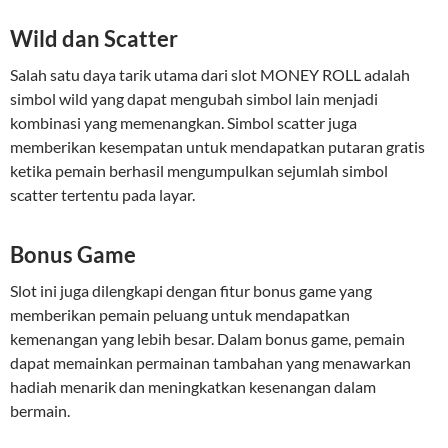
Wild dan Scatter
Salah satu daya tarik utama dari slot MONEY ROLL adalah
simbol wild yang dapat mengubah simbol lain menjadi
kombinasi yang memenangkan. Simbol scatter juga
memberikan kesempatan untuk mendapatkan putaran gratis
ketika pemain berhasil mengumpulkan sejumlah simbol
scatter tertentu pada layar.
Bonus Game
Slot ini juga dilengkapi dengan fitur bonus game yang
memberikan pemain peluang untuk mendapatkan
kemenangan yang lebih besar. Dalam bonus game, pemain
dapat memainkan permainan tambahan yang menawarkan
hadiah menarik dan meningkatkan kesenangan dalam
bermain.