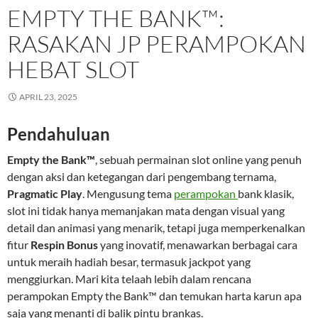
EMPTY THE BANK™:
RASAKAN JP PERAMPOKAN
HEBAT SLOT
APRIL 23, 2025
Pendahuluan
Empty the Bank™
, sebuah permainan slot online yang penuh
dengan aksi dan ketegangan dari pengembang ternama,
Pragmatic Play
. Mengusung tema
perampokan
bank klasik,
slot ini tidak hanya memanjakan mata dengan visual yang
detail dan animasi yang menarik, tetapi juga memperkenalkan
fitur
Respin Bonus
yang inovatif, menawarkan berbagai cara
untuk meraih hadiah besar, termasuk jackpot yang
menggiurkan. Mari kita telaah lebih dalam rencana
perampokan Empty the Bank™ dan temukan harta karun apa
saja yang menanti di balik pintu brankas.