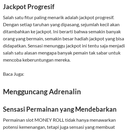
Jackpot Progresif
Salah satu fitur paling menarik adalah jackpot progresif.
Dengan setiap taruhan yang dipasang, sejumlah kecil akan
ditambahkan ke jackpot. Ini berarti bahwa semakin banyak
orang yang bermain, semakin besar hadiah jackpot yang bisa
didapatkan. Sensasi menunggu jackpot ini tentu saja menjadi
salah satu alasan mengapa banyak pemain tak sabar untuk
mencoba keberuntungan mereka.
Baca Juga:
Mengguncang Adrenalin
Sensasi Permainan yang Mendebarkan
Permainan slot MONEY ROLL tidak hanya menawarkan
potensi kemenangan, tetapi juga sensasi yang membuat