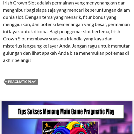
Irish Crown Slot adalah permainan yang menyenangkan dan
menghibur bagi siapa saja yang mencari keberuntungan dalam
dunia slot. Dengan tema yang menarik, fitur bonus yang
menggiurkan, dan potensi kemenangan yang besar, permainan
ini layak untuk dicoba. Bagi penggemar slot bertema, Irish
Crown Slot membawa suasana Irlandia yang kaya dan
misterius langsung ke layar Anda. Jangan ragu untuk memutar
gulungan dan lihat apakah Anda bisa menemukan pot emas di
akhir pelangi!
PRAGMATIC PLAY