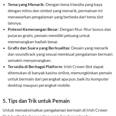
Tema yang Menarik
: Dengan tema Irlandia yang kaya
dengan mitos dan simbol yang menarik, permainan ini
menawarkan pengalaman yang berbeda dari tema slot
lainnya.
Potensi Kemenangan Besar
: Dengan fitur-fitur bonus dan
putaran gratis, pemain memiliki peluang untuk
memenangkan hadiah besar.
Grafis dan Suara yang Berkualitas
: Desain yang menarik
dan soundtrack yang sesuai membuat pengalaman bermain
semakin menyenangkan.
Tersedia di Berbagai Platform
: Irish Crown Slot dapat
ditemukan di banyak kasino online, memungkinkan pemain
untuk bermain dari perangkat apa pun, baik itu komputer
desktop maupun perangkat mobile.
5. Tips dan Trik untuk Pemain
Untuk memaksimalkan pengalaman bermain di Irish Crown