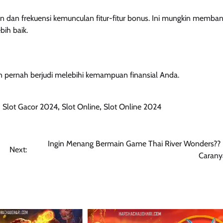
an dan frekuensi kemunculan fitur-fitur bonus. Ini mungkin memba
ih baik.
n pernah berjudi melebihi kemampuan finansial Anda.
,
Slot Gacor 2024
,
Slot Online
,
Slot Online 2024
Ingin Menang Bermain Game Thai River Wonders?? 
Next:
Carany