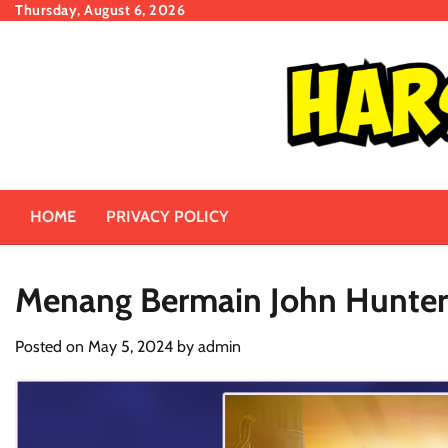
Skip
Thursday, August 6, 2026
to
content
HOME
PRIVACY POLICY
Menang Bermain John Hunter 
Posted on
May 5, 2024
by
admin