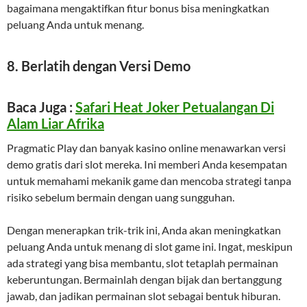
bagaimana mengaktifkan fitur bonus bisa meningkatkan
peluang Anda untuk menang.
8. Berlatih dengan Versi Demo
Baca Juga :
Safari Heat Joker Petualangan Di
Alam Liar Afrika
Pragmatic Play dan banyak kasino online menawarkan versi
demo gratis dari slot mereka. Ini memberi Anda kesempatan
untuk memahami mekanik game dan mencoba strategi tanpa
risiko sebelum bermain dengan uang sungguhan.
Dengan menerapkan trik-trik ini, Anda akan meningkatkan
peluang Anda untuk menang di slot game ini. Ingat, meskipun
ada strategi yang bisa membantu, slot tetaplah permainan
keberuntungan. Bermainlah dengan bijak dan bertanggung
jawab, dan jadikan permainan slot sebagai bentuk hiburan.