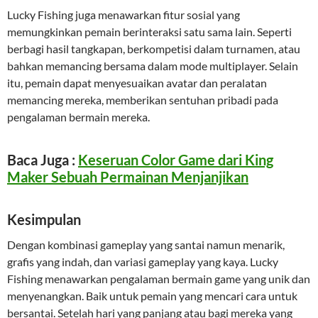
Lucky Fishing juga menawarkan fitur sosial yang
memungkinkan pemain berinteraksi satu sama lain. Seperti
berbagi hasil tangkapan, berkompetisi dalam turnamen, atau
bahkan memancing bersama dalam mode multiplayer. Selain
itu, pemain dapat menyesuaikan avatar dan peralatan
memancing mereka, memberikan sentuhan pribadi pada
pengalaman bermain mereka.
Baca Juga :
Keseruan Color Game dari King
Maker Sebuah Permainan Menjanjikan
Kesimpulan
Dengan kombinasi gameplay yang santai namun menarik,
grafis yang indah, dan variasi gameplay yang kaya. Lucky
Fishing menawarkan pengalaman bermain game yang unik dan
menyenangkan. Baik untuk pemain yang mencari cara untuk
bersantai. Setelah hari yang panjang atau bagi mereka yang