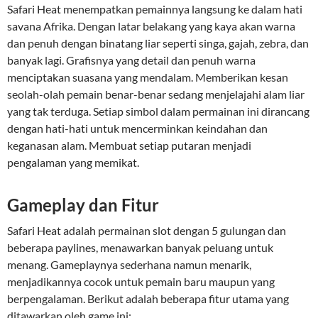
Safari Heat menempatkan pemainnya langsung ke dalam hati
savana Afrika. Dengan latar belakang yang kaya akan warna
dan penuh dengan binatang liar seperti singa, gajah, zebra, dan
banyak lagi. Grafisnya yang detail dan penuh warna
menciptakan suasana yang mendalam. Memberikan kesan
seolah-olah pemain benar-benar sedang menjelajahi alam liar
yang tak terduga. Setiap simbol dalam permainan ini dirancang
dengan hati-hati untuk mencerminkan keindahan dan
keganasan alam. Membuat setiap putaran menjadi
pengalaman yang memikat.
Gameplay dan Fitur
Safari Heat adalah permainan slot dengan 5 gulungan dan
beberapa paylines, menawarkan banyak peluang untuk
menang. Gameplaynya sederhana namun menarik,
menjadikannya cocok untuk pemain baru maupun yang
berpengalaman. Berikut adalah beberapa fitur utama yang
ditawarkan oleh game ini: