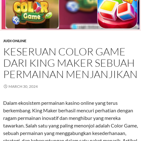
JUDI ONLINE
KESERUAN COLOR GAME
DARI KING MAKER SEBUAH
PERMAINAN MENJANJIKAN
MARCH 30, 2024
Dalam ekosistem permainan kasino online yang terus
berkembang. King Maker berhasil mencuri perhatian dengan
ragam permainan inovatif dan menghibur yang mereka
tawarkan. Salah satu yang paling menonjol adalah Color Game,
sebuah permainan yang menggabungkan kesederhanaan,
strategi, dan keberuntungan dalam satu paket menarik. Artikel