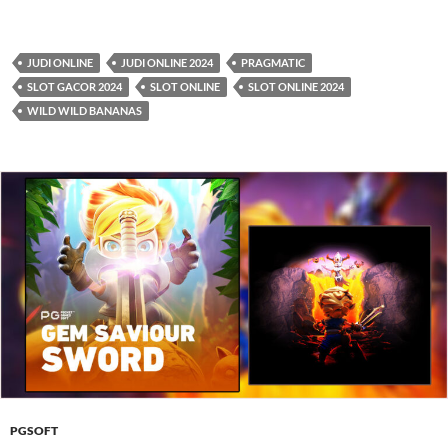
JUDI ONLINE
JUDI ONLINE 2024
PRAGMATIC
SLOT GACOR 2024
SLOT ONLINE
SLOT ONLINE 2024
WILD WILD BANANAS
PGSOFT