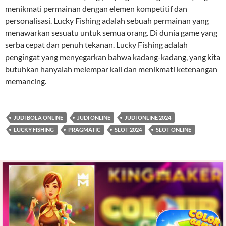
menikmati permainan dengan elemen kompetitif dan
personalisasi. Lucky Fishing adalah sebuah permainan yang
menawarkan sesuatu untuk semua orang. Di dunia game yang
serba cepat dan penuh tekanan. Lucky Fishing adalah
pengingat yang menyegarkan bahwa kadang-kadang, yang kita
butuhkan hanyalah melempar kail dan menikmati ketenangan
memancing.
JUDI BOLA ONLINE
JUDI ONLINE
JUDI ONLINE 2024
LUCKY FISHING
PRAGMATIC
SLOT 2024
SLOT ONLINE