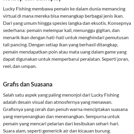
Lucky Fishing membawa pemain ke dalam dunia memancing
virtual di mana mereka bisa menangkap berbagai jenis ikan.
Dari yang umum hingga spesies langka dan eksotis. Konsepnya
sederhana: pemain melempar kail, menunggu gigitan, dan
menarik ikan dengan hati-hati untuk menghindari pemutusan
tali pancing. Dengan setiap ikan yang berhasil ditangkap,
pemain mendapatkan poin atau mata uang dalam game yang
dapat digunakan untuk memperbarui peralatan. Seperti joran,
reel, dan umpan.
Grafis dan Suasana
Salah satu aspek yang paling menonjol dari Lucky Fishing
adalah desain visual dan atmosfernya yang menawan.
Grafisnya yang cerah dan penuh warna menciptakan suasana
yang menyenangkan dan menenangkan. Sempurna untuk
pemain yang mencari pelarian dari kesibukan sehari-hari.
Suara alam, seperti gemericik air dan kicauan burung.