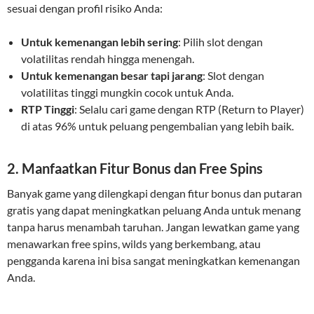
sesuai dengan profil risiko Anda:
Untuk kemenangan lebih sering
: Pilih slot dengan
volatilitas rendah hingga menengah.
Untuk kemenangan besar tapi jarang
: Slot dengan
volatilitas tinggi mungkin cocok untuk Anda.
RTP Tinggi
: Selalu cari game dengan RTP (Return to Player)
di atas 96% untuk peluang pengembalian yang lebih baik.
2. Manfaatkan Fitur Bonus dan Free Spins
Banyak game yang dilengkapi dengan fitur bonus dan putaran
gratis yang dapat meningkatkan peluang Anda untuk menang
tanpa harus menambah taruhan. Jangan lewatkan game yang
menawarkan free spins, wilds yang berkembang, atau
pengganda karena ini bisa sangat meningkatkan kemenangan
Anda.