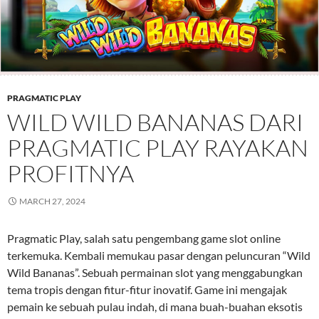
PRAGMATIC PLAY
WILD WILD BANANAS DARI
PRAGMATIC PLAY RAYAKAN
PROFITNYA
MARCH 27, 2024
Pragmatic Play, salah satu pengembang game slot online
terkemuka. Kembali memukau pasar dengan peluncuran “Wild
Wild Bananas”. Sebuah permainan slot yang menggabungkan
tema tropis dengan fitur-fitur inovatif. Game ini mengajak
pemain ke sebuah pulau indah, di mana buah-buahan eksotis