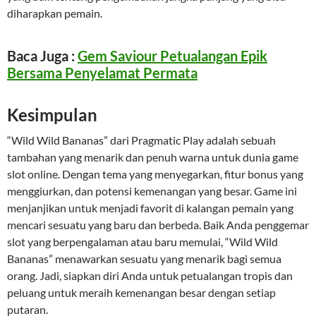
diharapkan pemain.
Baca Juga :
Gem Saviour Petualangan Epik
Bersama Penyelamat Permata
Kesimpulan
“Wild Wild Bananas” dari Pragmatic Play adalah sebuah
tambahan yang menarik dan penuh warna untuk dunia game
slot online. Dengan tema yang menyegarkan, fitur bonus yang
menggiurkan, dan potensi kemenangan yang besar. Game ini
menjanjikan untuk menjadi favorit di kalangan pemain yang
mencari sesuatu yang baru dan berbeda. Baik Anda penggemar
slot yang berpengalaman atau baru memulai, “Wild Wild
Bananas” menawarkan sesuatu yang menarik bagi semua
orang. Jadi, siapkan diri Anda untuk petualangan tropis dan
peluang untuk meraih kemenangan besar dengan setiap
putaran.