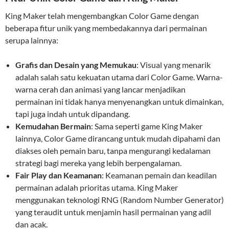
King Maker telah mengembangkan Color Game dengan
beberapa fitur unik yang membedakannya dari permainan
serupa lainnya:
Grafis dan Desain yang Memukau
: Visual yang menarik
adalah salah satu kekuatan utama dari Color Game. Warna-
warna cerah dan animasi yang lancar menjadikan
permainan ini tidak hanya menyenangkan untuk dimainkan,
tapi juga indah untuk dipandang.
Kemudahan Bermain
: Sama seperti game King Maker
lainnya, Color Game dirancang untuk mudah dipahami dan
diakses oleh pemain baru, tanpa mengurangi kedalaman
strategi bagi mereka yang lebih berpengalaman.
Fair Play dan Keamanan
: Keamanan pemain dan keadilan
permainan adalah prioritas utama. King Maker
menggunakan teknologi RNG (Random Number Generator)
yang teraudit untuk menjamin hasil permainan yang adil
dan acak.