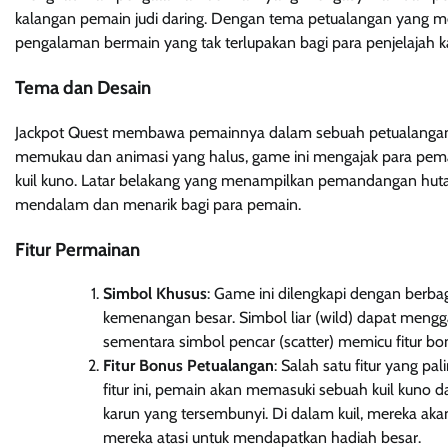
kalangan pemain judi daring. Dengan tema petualangan yang me
pengalaman bermain yang tak terlupakan bagi para penjelajah ka
Tema dan Desain
Jackpot Quest membawa pemainnya dalam sebuah petualangan y
memukau dan animasi yang halus, game ini mengajak para pema
kuil kuno. Latar belakang yang menampilkan pemandangan hut
mendalam dan menarik bagi para pemain.
Fitur Permainan
Simbol Khusus
: Game ini dilengkapi dengan berb
kemenangan besar. Simbol liar (wild) dapat meng
sementara simbol pencar (scatter) memicu fitur b
Fitur Bonus Petualangan
: Salah satu fitur yang p
fitur ini, pemain akan memasuki sebuah kuil kuno d
karun yang tersembunyi. Di dalam kuil, mereka ak
mereka atasi untuk mendapatkan hadiah besar.