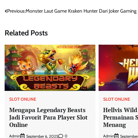
Post
Previous:
Monster Laut Game Kraken Hunter Dari Joker Gaming
navigation
Related Posts
SLOT ONLINE
SLOT ONLINE
Mengapa Legendary Beasts
Hellvis Wild
Jadi Favorit Para Player Slot
Permainan 
Online
Menang
Admin
0
Admin
September 6, 2025
September