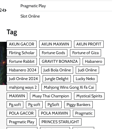
Pragmatic Play
24
Slot Online
Tag
AKUN GACOR
AKUN MAXWIN
AKUN PROFIT
Flirting Scholar
Fortune Gods
Fortune of Giza
Fortune Rabbit
GRAVITY BONANZA
Habanero
Habanero 2024
Judi Bola Online
Judi Online
Judi Online 2024
Jungle Delight
Lucky Neko
mahjong ways 2
Mahjong Wins Gong Xi Fa Cai
MAXWIN
Muay Thai Champion
Mystical Spirits
Pg.soft
Pg soft
PgSoft
Piggy Bankers
POLA GACOR
POLA MAXWIN
Pragmatic
Pragmatic Play
PRINCES STARLIGHT