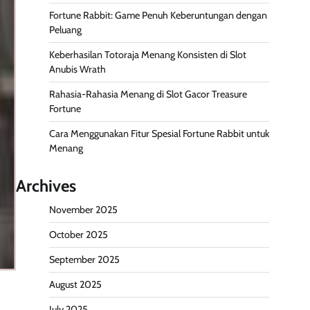
Fortune Rabbit: Game Penuh Keberuntungan dengan
Peluang
Keberhasilan Totoraja Menang Konsisten di Slot
Anubis Wrath
Rahasia-Rahasia Menang di Slot Gacor Treasure
Fortune
Cara Menggunakan Fitur Spesial Fortune Rabbit untuk
Menang
Archives
November 2025
October 2025
September 2025
August 2025
July 2025