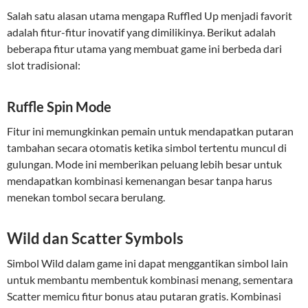
Salah satu alasan utama mengapa Ruffled Up menjadi favorit
adalah fitur-fitur inovatif yang dimilikinya. Berikut adalah
beberapa fitur utama yang membuat game ini berbeda dari
slot tradisional:
Ruffle Spin Mode
Fitur ini memungkinkan pemain untuk mendapatkan putaran
tambahan secara otomatis ketika simbol tertentu muncul di
gulungan. Mode ini memberikan peluang lebih besar untuk
mendapatkan kombinasi kemenangan besar tanpa harus
menekan tombol secara berulang.
Wild dan Scatter Symbols
Simbol Wild dalam game ini dapat menggantikan simbol lain
untuk membantu membentuk kombinasi menang, sementara
Scatter memicu fitur bonus atau putaran gratis. Kombinasi