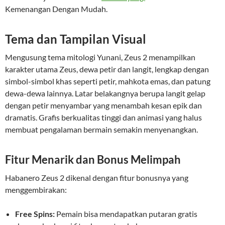
Kemenangan Dengan Mudah.
Tema dan Tampilan Visual
Mengusung tema mitologi Yunani, Zeus 2 menampilkan
karakter utama Zeus, dewa petir dan langit, lengkap dengan
simbol-simbol khas seperti petir, mahkota emas, dan patung
dewa-dewa lainnya. Latar belakangnya berupa langit gelap
dengan petir menyambar yang menambah kesan epik dan
dramatis. Grafis berkualitas tinggi dan animasi yang halus
membuat pengalaman bermain semakin menyenangkan.
Fitur Menarik dan Bonus Melimpah
Habanero Zeus 2 dikenal dengan fitur bonusnya yang
menggembirakan:
Free Spins:
Pemain bisa mendapatkan putaran gratis