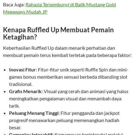
Baca Juga:
Rahasia Tersembunyi di Balik Mustang Gold
Megaways Mudah JP
Kenapa Ruffled Up Membuat Pemain
Ketagihan?
Keberhasilan Ruffled Up dalam menarik perhatian dan
membuat pemain terus kembali terletak pada beberapa faktor:
Inovasi Fitur
: Fitur-fitur unik seperti Ruffle Spin dan mini-
games bonus memberikan sensasi berbeda dibanding slot
tradisional.
Grafis Menarik
: Visual yang cerah dan animasi yang halus
meningkatkan pengalaman visual dan menambah daya
tarik.
Peluang Menang Tinggi
: Fitur pengganda dan jackpot
progresif menawarkan peluang memenangkan hadiah
besar.
Gameplay Interaktif
: Kemampuan berinteraksi melalui