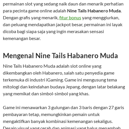
permainan slot yang sedang naik daun dan menarik perhatian
para pecinta game online adalah
Nine Tails Habanero Muda
.
Dengan grafis yang menarik,
fitur bonus
yang menggiurkan,
dan peluang mendapatkan jackpot besar, permainan ini layak
dicoba bagi siapa saja yang ingin merasakan sensasi
kemenangan besar.
Mengenal Nine Tails Habanero Muda
Nine Tails Habanero Muda adalah slot online yang
dikembangkan oleh Habanero, salah satu penyedia game
terkemuka di industri iGaming. Game ini mengusung tema
mitologi dan keindahan budaya Jepang, dengan latar belakang
yang memikat dan simbol-simbol yang khas.
Game ini menawarkan 3 gulungan dan 3 baris dengan 27 garis
pembayaran tetap, memungkinkan pemain untuk
mengaktifkan banyak kombinasi kemenangan sekaligus.
Desain visual yang cerah dan animasi yang halus menambah