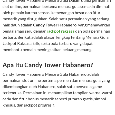
Candy Tower Habanero Menara Gula Dalam dunia permainan
slot online, permainan bertema menara gula semakin diminati
oleh pemain karena sensasi kemenangan besar dan fitur
menarik yang disuguhkan. Salah satu permainan yang sedang
naik daun adalah
Candy Tower Habanero
, yang menawarkan
pengalaman seru dengan
jackpot raksasa
dan pola permainan
terbaru. Berikut adalah ulasan lengkap tentang Menara Gula
Jackpot Raksasa, trik, serta pola terbaru yang dapat
membantu pemain meningkatkan peluang menang.
Apa Itu Candy Tower Habanero?
Candy Tower Habanero Menara Gula Habanero adalah
permainan slot online bertema permen dan menara gula yang
dikembangkan oleh Habanero, salah satu penyedia game
terkemuka. Permainan ini menampilkan tampilan warna-warni
ceria dan fitur bonus menarik seperti putaran gratis, simbol
khusus, dan jackpot progresif.