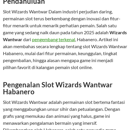
Pendahuluan
Slot Wizards Wantwar Dalam industri perjudian daring,
permainan slot terus berkembang dengan inovasi dan fitur-
fitur menarik untuk menarik perhatian pemain. Salah satu
game yang sedang naik daun pada tahun 2025 adalah
Wizards
Wantwar
dari
pengembang terkenal
, Habanero. Artikel ini
akan membahas secara lengkap tentang slot Wizards Wantwar
Habanero, mulai dari fitur permainan, keunggulan, tingkat
pengembalian, hingga alasan mengapa game ini menjadi
pilihan favorit di kalangan pemain slot online.
Pengenalan Slot Wizards Wantwar
Habanero
Slot Wizards Wantwar adalah permainan slot bertema fantasi
yang menggabungkan unsur sihir dan petualangan. Dengan
grafis yang memukau dan animasi yang halus, game ini
menawarkan pengalaman bermain yang imersif.
Dikembangkan oleh Habanero, salah satu penyedia game