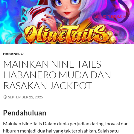
HABANERO
MAINKAN NINE TAILS
HABANERO MUDA DAN
RASAKAN JACKPOT
SEPTEMBER 22, 2025
Pendahuluan
Mainkan Nine Tails Dalam dunia perjudian daring, inovasi dan
hiburan menjadi dua hal yang tak terpisahkan. Salah satu