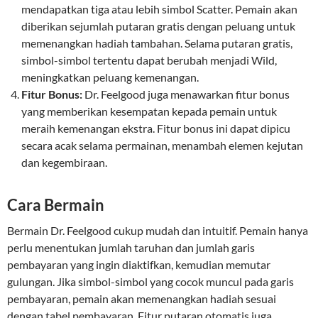
mendapatkan tiga atau lebih simbol Scatter. Pemain akan
diberikan sejumlah putaran gratis dengan peluang untuk
memenangkan hadiah tambahan. Selama putaran gratis,
simbol-simbol tertentu dapat berubah menjadi Wild,
meningkatkan peluang kemenangan.
Fitur Bonus:
Dr. Feelgood juga menawarkan fitur bonus
yang memberikan kesempatan kepada pemain untuk
meraih kemenangan ekstra. Fitur bonus ini dapat dipicu
secara acak selama permainan, menambah elemen kejutan
dan kegembiraan.
Cara Bermain
Bermain Dr. Feelgood cukup mudah dan intuitif. Pemain hanya
perlu menentukan jumlah taruhan dan jumlah garis
pembayaran yang ingin diaktifkan, kemudian memutar
gulungan. Jika simbol-simbol yang cocok muncul pada garis
pembayaran, pemain akan memenangkan hadiah sesuai
dengan tabel pembayaran. Fitur putaran otomatis juga