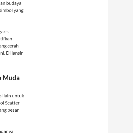
han budaya
simbol yang
aris
tifkan
ang cerah
. Di lansir
ro Muda
l lain untuk
l Scatter
ang besar
 adanya