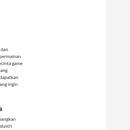
 dan
u permainan
ecinta game
yang
ndapatkan
yang ingin
a
mbangkan
dustri