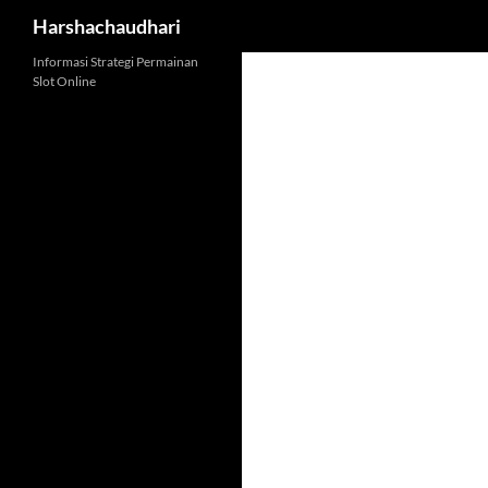
Harshachaudhari
Skip
Informasi Strategi Permainan
Slot Online
to
content