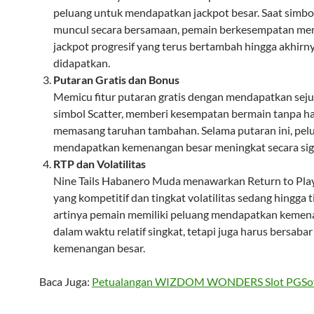
peluang untuk mendapatkan jackpot besar. Saat simbo
muncul secara bersamaan, pemain berkesempatan m
jackpot progresif yang terus bertambah hingga akhirny
didapatkan.
Putaran Gratis dan Bonus
Memicu fitur putaran gratis dengan mendapatkan sej
simbol Scatter, memberi kesempatan bermain tanpa h
memasang taruhan tambahan. Selama putaran ini, pel
mendapatkan kemenangan besar meningkat secara sign
RTP dan Volatilitas
Nine Tails Habanero Muda menawarkan Return to Pla
yang kompetitif dan tingkat volatilitas sedang hingga t
artinya pemain memiliki peluang mendapatkan kemen
dalam waktu relatif singkat, tetapi juga harus bersaba
kemenangan besar.
Baca Juga:
Petualangan WIZDOM WONDERS Slot PGSo