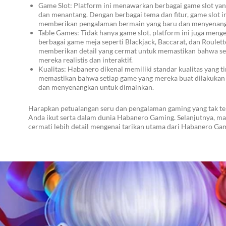
Game Slot: Platform ini menawarkan berbagai game slot ya
dan menantang. Dengan berbagai tema dan fitur, game slot in
memberikan pengalaman bermain yang baru dan menyenang
Table Games: Tidak hanya game slot, platform ini juga men
berbagai game meja seperti Blackjack, Baccarat, dan Roulet
memberikan detail yang cermat untuk memastikan bahwa se
mereka realistis dan interaktif.
Kualitas: Habanero dikenal memiliki standar kualitas yang t
memastikan bahwa setiap game yang mereka buat dilakukan
dan menyenangkan untuk dimainkan.
Harapkan petualangan seru dan pengalaman gaming yang tak te
Anda ikut serta dalam dunia Habanero Gaming. Selanjutnya, mar
cermati lebih detail mengenai tarikan utama dari Habanero Ga