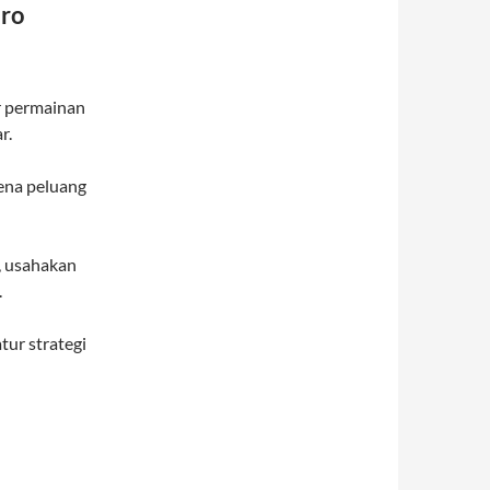
ero
r permainan
r.
rena peluang
, usahakan
.
ur strategi