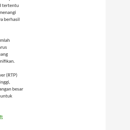
l tertentu
emenangi
a berhasil
umlah
arus
uang
ifikan.
yer (RTP)
inggi,
angan besar
r untuk
ft