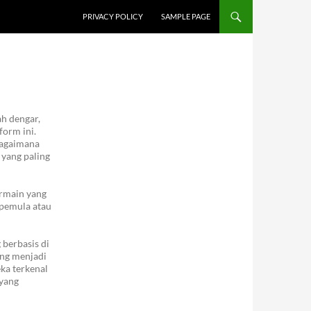
PRIVACY POLICY
SAMPLE PAGE
h dengar,
form ini.
 bagaimana
 yang paling
rmain yang
 pemula atau
berbasis di
ang menjadi
ka terkenal
 yang