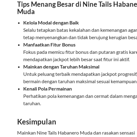
Tips Menang Besar di Nine Tails Haban
Muda
Kelola Modal dengan Baik
Selalu tetapkan batas kekalahan dan kemenangan aga
tetap menyenangkan dan tidak berujung kerugian besa
Manfaatkan Fitur Bonus
Fokus pada memicu fitur bonus dan putaran gratis ka
mendapatkan jackpot lebih besar saat fitur ini aktif.
Mainkan dengan Taruhan Maksimal
Untuk peluang terbaik mendapatkan jackpot progresif
bermain dengan taruhan maksimal sesuai kemampuan
Kenali Pola Permainan
Perhatikan pola kemenangan dan cermat dalam mengat
taruhan.
Kesimpulan
Mainkan Nine Tails Habanero Muda dan rasakan sensasi