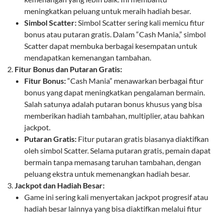
meningkatkan peluang untuk meraih hadiah besar.
Simbol Scatter:
Simbol Scatter sering kali memicu fitur
bonus atau putaran gratis. Dalam “Cash Mania,” simbol
Scatter dapat membuka berbagai kesempatan untuk
mendapatkan kemenangan tambahan.
Fitur Bonus dan Putaran Gratis:
Fitur Bonus:
“Cash Mania” menawarkan berbagai fitur
bonus yang dapat meningkatkan pengalaman bermain.
Salah satunya adalah putaran bonus khusus yang bisa
memberikan hadiah tambahan, multiplier, atau bahkan
jackpot.
Putaran Gratis:
Fitur putaran gratis biasanya diaktifkan
oleh simbol Scatter. Selama putaran gratis, pemain dapat
bermain tanpa memasang taruhan tambahan, dengan
peluang ekstra untuk memenangkan hadiah besar.
Jackpot dan Hadiah Besar:
Game ini sering kali menyertakan jackpot progresif atau
hadiah besar lainnya yang bisa diaktifkan melalui fitur