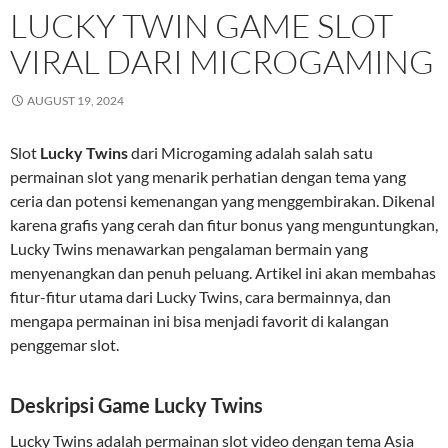
LUCKY TWIN GAME SLOT
VIRAL DARI MICROGAMING
AUGUST 19, 2024
Slot
Lucky Twins
dari Microgaming adalah salah satu
permainan slot yang menarik perhatian dengan tema yang
ceria dan potensi kemenangan yang menggembirakan. Dikenal
karena grafis yang cerah dan fitur bonus yang menguntungkan,
Lucky Twins menawarkan pengalaman bermain yang
menyenangkan dan penuh peluang. Artikel ini akan membahas
fitur-fitur utama dari Lucky Twins, cara bermainnya, dan
mengapa permainan ini bisa menjadi favorit di kalangan
penggemar slot.
Deskripsi Game Lucky Twins
Lucky Twins adalah permainan slot video dengan tema Asia