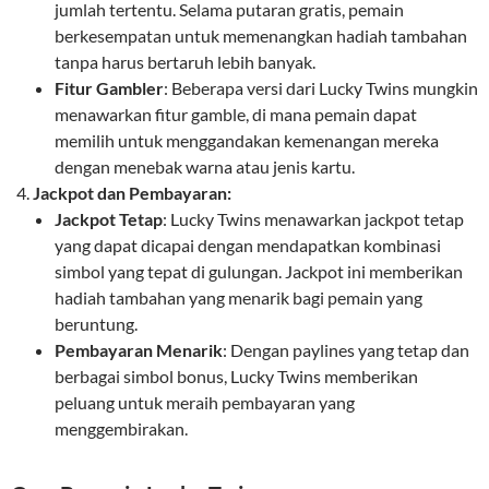
jumlah tertentu. Selama putaran gratis, pemain
berkesempatan untuk memenangkan hadiah tambahan
tanpa harus bertaruh lebih banyak.
Fitur Gambler
: Beberapa versi dari Lucky Twins mungkin
menawarkan fitur gamble, di mana pemain dapat
memilih untuk menggandakan kemenangan mereka
dengan menebak warna atau jenis kartu.
Jackpot dan Pembayaran:
Jackpot Tetap
: Lucky Twins menawarkan jackpot tetap
yang dapat dicapai dengan mendapatkan kombinasi
simbol yang tepat di gulungan. Jackpot ini memberikan
hadiah tambahan yang menarik bagi pemain yang
beruntung.
Pembayaran Menarik
: Dengan paylines yang tetap dan
berbagai simbol bonus, Lucky Twins memberikan
peluang untuk meraih pembayaran yang
menggembirakan.