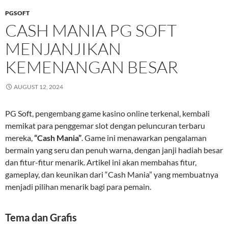
PGSOFT
CASH MANIA PG SOFT
MENJANJIKAN
KEMENANGAN BESAR
AUGUST 12, 2024
PG Soft, pengembang game kasino online terkenal, kembali
memikat para penggemar slot dengan peluncuran terbaru
mereka,
“Cash Mania”
. Game ini menawarkan pengalaman
bermain yang seru dan penuh warna, dengan janji hadiah besar
dan fitur-fitur menarik. Artikel ini akan membahas fitur,
gameplay, dan keunikan dari “Cash Mania” yang membuatnya
menjadi pilihan menarik bagi para pemain.
Tema dan Grafis