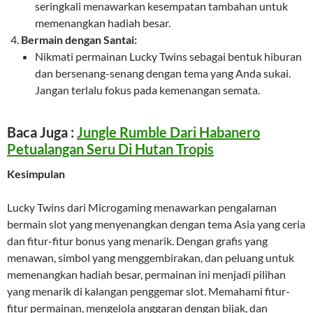
seringkali menawarkan kesempatan tambahan untuk
memenangkan hadiah besar.
Bermain dengan Santai:
Nikmati permainan Lucky Twins sebagai bentuk hiburan
dan bersenang-senang dengan tema yang Anda sukai.
Jangan terlalu fokus pada kemenangan semata.
Baca Juga :
Jungle Rumble Dari Habanero
Petualangan Seru Di Hutan Tropis
Kesimpulan
Lucky Twins dari Microgaming menawarkan pengalaman
bermain slot yang menyenangkan dengan tema Asia yang ceria
dan fitur-fitur bonus yang menarik. Dengan grafis yang
menawan, simbol yang menggembirakan, dan peluang untuk
memenangkan hadiah besar, permainan ini menjadi pilihan
yang menarik di kalangan penggemar slot. Memahami fitur-
fitur permainan, mengelola anggaran dengan bijak, dan