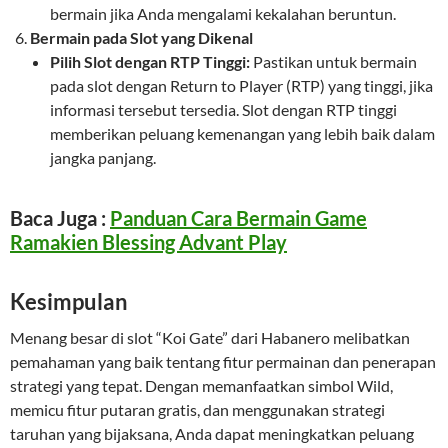
bermain jika Anda mengalami kekalahan beruntun.
Bermain pada Slot yang Dikenal
Pilih Slot dengan RTP Tinggi:
Pastikan untuk bermain
pada slot dengan Return to Player (RTP) yang tinggi, jika
informasi tersebut tersedia. Slot dengan RTP tinggi
memberikan peluang kemenangan yang lebih baik dalam
jangka panjang.
Baca Juga :
Panduan Cara Bermain Game
Ramakien Blessing Advant Play
Kesimpulan
Menang besar di slot “Koi Gate” dari Habanero melibatkan
pemahaman yang baik tentang fitur permainan dan penerapan
strategi yang tepat. Dengan memanfaatkan simbol Wild,
memicu fitur putaran gratis, dan menggunakan strategi
taruhan yang bijaksana, Anda dapat meningkatkan peluang