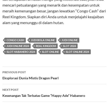
mencari petualangan yang menarik dan kesempatan untuk
meraih kemenangan besar, jangan lewatkan “Congo Cash” dari
Reel Kingdom. Siapkan diri Anda untuk menjelajahi keajaiban
alam yang menunggu di dalam hutan.
CONGO CASH
JUDI BOLA ONLINE
JUDI ONLINE
JUDI ONLINE 2024
REAL KINGDOM
SLOT 2024
SLOT HABANERO 2024
SLOT ONLINE
SLOT ONLINE 2024
Post
PREVIOUS POST
navigation
Eksplorasi Dunia Mistis Dragon Pearl
NEXT POST
Kesenangan Tak Terbatas Game “Happy Ade” Habanero