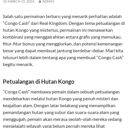
MARCH 15, 2024
ADMIN
Salah satu permainan terbaru yang menarik perhatian adalah
“Congo Cash” dari Real Kingdom. Dengan tema petualangan di
hutan Kongo yang misterius, permainan ini menawarkan
kombinasi yang menggairahkan antara grafis yang memukau,
fitur-fitur bonus yang menggiurkan, dan potensi kemenangan
besar yang dapat membuat jantung berdebar-debar. Mari kita
telusuri lebih dalam tentang apa yang membuat “Congo Cash”
begitu menarik.
Petualangan di Hutan Kongo
“Conga Cash” membawa pemain dalam sebuah petualangan
mendebarkan melalui hutan Kongo yang penuh misteri dan
keajaiban alam. Dengan latar belakang yang menampilkan
pemandangan hutan yang subur dan suara-suara alam yang
menggugah, pemain akan merasa seolah-olah mereka sedang
menjelajahi wilayah yang belum pernah mereka lihat