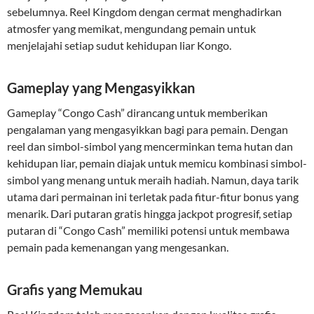
sebelumnya. Reel Kingdom dengan cermat menghadirkan
atmosfer yang memikat, mengundang pemain untuk
menjelajahi setiap sudut kehidupan liar Kongo.
Gameplay yang Mengasyikkan
Gameplay “Congo Cash” dirancang untuk memberikan
pengalaman yang mengasyikkan bagi para pemain. Dengan
reel dan simbol-simbol yang mencerminkan tema hutan dan
kehidupan liar, pemain diajak untuk memicu kombinasi simbol-
simbol yang menang untuk meraih hadiah. Namun, daya tarik
utama dari permainan ini terletak pada fitur-fitur bonus yang
menarik. Dari putaran gratis hingga jackpot progresif, setiap
putaran di “Congo Cash” memiliki potensi untuk membawa
pemain pada kemenangan yang mengesankan.
Grafis yang Memukau