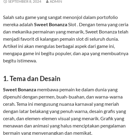
SEPTEMBER 8, 2024
ADMIN
Salah satu game yang sangat menonjol dalam portofolio
mereka adalah
Sweet Bonanza
Slot . Dengan tema yang ceria
dan mekanika permainan yang menarik, Sweet Bonanza telah
menjadi favorit di kalangan pemain slot di seluruh dunia.
Artikel ini akan mengulas berbagai aspek dari game ini,
mengapa game ini begitu populer, dan apa yang membuatnya
begitu istimewa.
1. Tema dan Desain
Sweet Bonanza
membawa pemain ke dalam dunia yang
dipenuhi dengan permen, buah-buahan, dan warna-warna
cerah. Tema ini mengusung nuansa karnaval yang meriah
dengan latar belakang yang penuh warna, desain grafis yang
cerah, dan elemen-elemen visual yang menarik. Grafik yang
menawan dan animasi yang halus menciptakan pengalaman
bermain yang menyenangkan dan memikat.