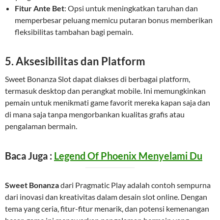
Fitur Ante Bet
: Opsi untuk meningkatkan taruhan dan
memperbesar peluang memicu putaran bonus memberikan
fleksibilitas tambahan bagi pemain.
5. Aksesibilitas dan Platform
Sweet Bonanza Slot dapat diakses di berbagai platform,
termasuk desktop dan perangkat mobile. Ini memungkinkan
pemain untuk menikmati game favorit mereka kapan saja dan
di mana saja tanpa mengorbankan kualitas grafis atau
pengalaman bermain.
Baca Juga :
Legend Of Phoenix Menyelami Du
Sweet Bonanza
dari Pragmatic Play adalah contoh sempurna
dari inovasi dan kreativitas dalam desain slot online. Dengan
tema yang ceria, fitur-fitur menarik, dan potensi kemenangan