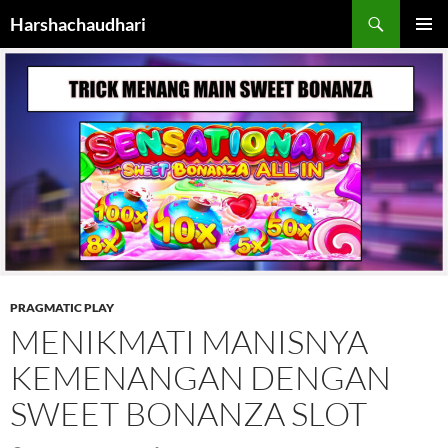
Skip
Harshachaudhari
to
PRIMAR
content
MENU
PRAGMATIC PLAY
MENIKMATI MANISNYA
KEMENANGAN DENGAN
SWEET BONANZA SLOT