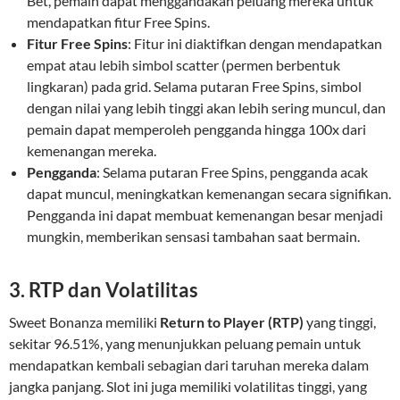
Bet, pemain dapat menggandakan peluang mereka untuk
mendapatkan fitur Free Spins.
Fitur Free Spins
: Fitur ini diaktifkan dengan mendapatkan
empat atau lebih simbol scatter (permen berbentuk
lingkaran) pada grid. Selama putaran Free Spins, simbol
dengan nilai yang lebih tinggi akan lebih sering muncul, dan
pemain dapat memperoleh pengganda hingga 100x dari
kemenangan mereka.
Pengganda
: Selama putaran Free Spins, pengganda acak
dapat muncul, meningkatkan kemenangan secara signifikan.
Pengganda ini dapat membuat kemenangan besar menjadi
mungkin, memberikan sensasi tambahan saat bermain.
3. RTP dan Volatilitas
Sweet Bonanza memiliki
Return to Player (RTP)
yang tinggi,
sekitar 96.51%, yang menunjukkan peluang pemain untuk
mendapatkan kembali sebagian dari taruhan mereka dalam
jangka panjang. Slot ini juga memiliki volatilitas tinggi, yang