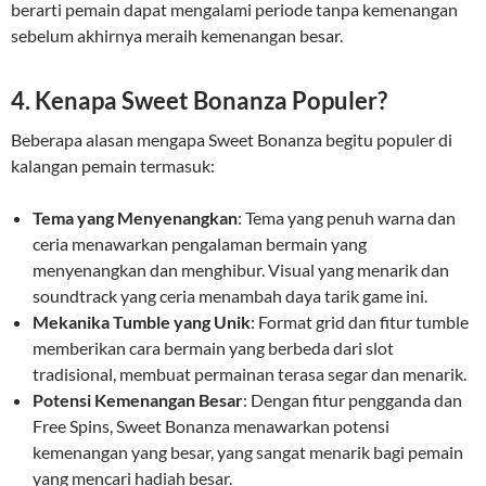
berarti pemain dapat mengalami periode tanpa kemenangan
sebelum akhirnya meraih kemenangan besar.
4. Kenapa Sweet Bonanza Populer?
Beberapa alasan mengapa Sweet Bonanza begitu populer di
kalangan pemain termasuk:
Tema yang Menyenangkan
: Tema yang penuh warna dan
ceria menawarkan pengalaman bermain yang
menyenangkan dan menghibur. Visual yang menarik dan
soundtrack yang ceria menambah daya tarik game ini.
Mekanika Tumble yang Unik
: Format grid dan fitur tumble
memberikan cara bermain yang berbeda dari slot
tradisional, membuat permainan terasa segar dan menarik.
Potensi Kemenangan Besar
: Dengan fitur pengganda dan
Free Spins, Sweet Bonanza menawarkan potensi
kemenangan yang besar, yang sangat menarik bagi pemain
yang mencari hadiah besar.