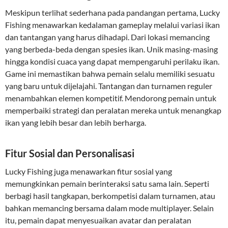
Meskipun terlihat sederhana pada pandangan pertama, Lucky
Fishing menawarkan kedalaman gameplay melalui variasi ikan
dan tantangan yang harus dihadapi. Dari lokasi memancing
yang berbeda-beda dengan spesies ikan. Unik masing-masing
hingga kondisi cuaca yang dapat mempengaruhi perilaku ikan.
Game ini memastikan bahwa pemain selalu memiliki sesuatu
yang baru untuk dijelajahi. Tantangan dan turnamen reguler
menambahkan elemen kompetitif. Mendorong pemain untuk
memperbaiki strategi dan peralatan mereka untuk menangkap
ikan yang lebih besar dan lebih berharga.
Fitur Sosial dan Personalisasi
Lucky Fishing juga menawarkan fitur sosial yang
memungkinkan pemain berinteraksi satu sama lain. Seperti
berbagi hasil tangkapan, berkompetisi dalam turnamen, atau
bahkan memancing bersama dalam mode multiplayer. Selain
itu, pemain dapat menyesuaikan avatar dan peralatan