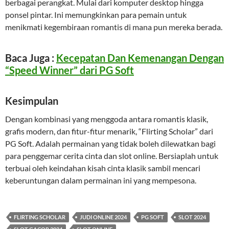
berbagai perangkat. Mulai dari komputer desktop hingga
ponsel pintar. Ini memungkinkan para pemain untuk
menikmati kegembiraan romantis di mana pun mereka berada.
Baca Juga :
Kecepatan Dan Kemenangan Dengan
“Speed Winner” dari PG Soft
Kesimpulan
Dengan kombinasi yang menggoda antara romantis klasik,
grafis modern, dan fitur-fitur menarik, “Flirting Scholar” dari
PG Soft. Adalah permainan yang tidak boleh dilewatkan bagi
para penggemar cerita cinta dan slot online. Bersiaplah untuk
terbuai oleh keindahan kisah cinta klasik sambil mencari
keberuntungan dalam permainan ini yang mempesona.
FLIRTING SCHOLAR
JUDI ONLINE 2024
PG SOFT
SLOT 2024