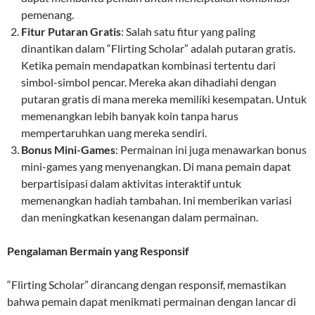
pemenang.
Fitur Putaran Gratis
: Salah satu fitur yang paling
dinantikan dalam “Flirting Scholar” adalah putaran gratis.
Ketika pemain mendapatkan kombinasi tertentu dari
simbol-simbol pencar. Mereka akan dihadiahi dengan
putaran gratis di mana mereka memiliki kesempatan. Untuk
memenangkan lebih banyak koin tanpa harus
mempertaruhkan uang mereka sendiri.
Bonus Mini-Games
: Permainan ini juga menawarkan bonus
mini-games yang menyenangkan. Di mana pemain dapat
berpartisipasi dalam aktivitas interaktif untuk
memenangkan hadiah tambahan. Ini memberikan variasi
dan meningkatkan kesenangan dalam permainan.
Pengalaman Bermain yang Responsif
“Flirting Scholar” dirancang dengan responsif, memastikan
bahwa pemain dapat menikmati permainan dengan lancar di