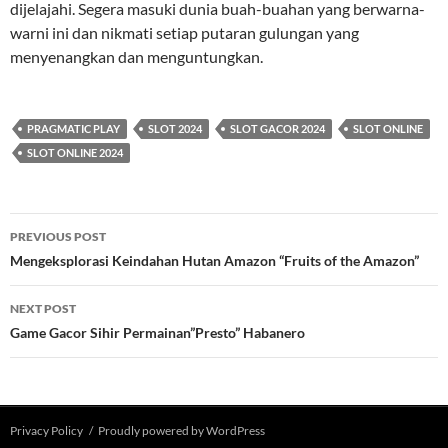
dijelajahi. Segera masuki dunia buah-buahan yang berwarna-
warni ini dan nikmati setiap putaran gulungan yang
menyenangkan dan menguntungkan.
PRAGMATIC PLAY
SLOT 2024
SLOT GACOR 2024
SLOT ONLINE
SLOT ONLINE 2024
Post
PREVIOUS POST
navigation
Mengeksplorasi Keindahan Hutan Amazon “Fruits of the Amazon”
NEXT POST
Game Gacor Sihir Permainan”Presto” Habanero
Privacy Policy
Proudly powered by WordPress