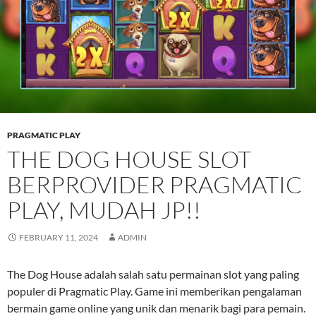
PRAGMATIC PLAY
THE DOG HOUSE SLOT
BERPROVIDER PRAGMATIC
PLAY, MUDAH JP!!
FEBRUARY 11, 2024
ADMIN
The Dog House adalah salah satu permainan slot yang paling
populer di Pragmatic Play. Game ini memberikan pengalaman
bermain game online yang unik dan menarik bagi para pemain.