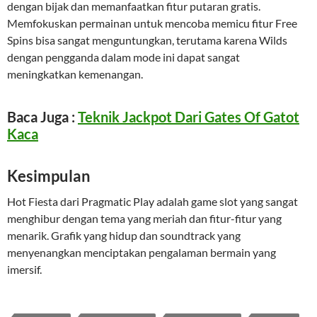
dengan bijak dan memanfaatkan fitur putaran gratis.
Memfokuskan permainan untuk mencoba memicu fitur Free
Spins bisa sangat menguntungkan, terutama karena Wilds
dengan pengganda dalam mode ini dapat sangat
meningkatkan kemenangan.
Baca Juga :
Teknik Jackpot Dari Gates Of Gatot
Kaca
Kesimpulan
Hot Fiesta dari Pragmatic Play adalah game slot yang sangat
menghibur dengan tema yang meriah dan fitur-fitur yang
menarik. Grafik yang hidup dan soundtrack yang
menyenangkan menciptakan pengalaman bermain yang
imersif.