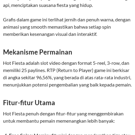
api, menciptakan suasana fiesta yang hidup.
Grafis dalam game ini terlihat jernih dan penuh warna, dengan
animasi yang smooth memastikan bahwa setiap spin
memberikan kesenangan visual dan interaktif.
Mekanisme Permainan
Hot Fiesta adalah slot video dengan format 5-reel, 3-row, dan
memiliki 25 paylines. RTP (Return to Player) game ini berkisar
di angka sekitar 96,56%, yang berada di atas rata-rata industri,
menunjukkan potensi pengembalian yang baik kepada pemain.
Fitur-fitur Utama
Hot Fiesta penuh dengan fitur-fitur yang menggembirakan
untuk membantu pemain memenangkan lebih banyak: