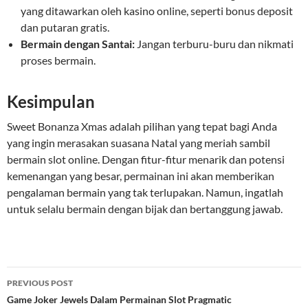
yang ditawarkan oleh kasino online, seperti bonus deposit
dan putaran gratis.
Bermain dengan Santai:
Jangan terburu-buru dan nikmati
proses bermain.
Kesimpulan
Sweet Bonanza Xmas adalah pilihan yang tepat bagi Anda
yang ingin merasakan suasana Natal yang meriah sambil
bermain slot online. Dengan fitur-fitur menarik dan potensi
kemenangan yang besar, permainan ini akan memberikan
pengalaman bermain yang tak terlupakan. Namun, ingatlah
untuk selalu bermain dengan bijak dan bertanggung jawab.
Post
PREVIOUS POST
navigation
Game Joker Jewels Dalam Permainan Slot Pragmatic