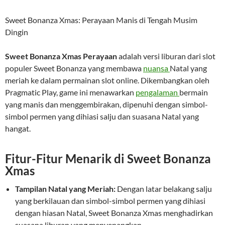
Sweet Bonanza Xmas: Perayaan Manis di Tengah Musim
Dingin
Sweet Bonanza Xmas Perayaan
adalah versi liburan dari slot
populer Sweet Bonanza yang membawa
nuansa
Natal yang
meriah ke dalam permainan slot online. Dikembangkan oleh
Pragmatic Play, game ini menawarkan
pengalaman
bermain
yang manis dan menggembirakan, dipenuhi dengan simbol-
simbol permen yang dihiasi salju dan suasana Natal yang
hangat.
Fitur-Fitur Menarik di Sweet Bonanza
Xmas
Tampilan Natal yang Meriah:
Dengan latar belakang salju
yang berkilauan dan simbol-simbol permen yang dihiasi
dengan hiasan Natal, Sweet Bonanza Xmas menghadirkan
suasana liburan yang menyenangkan.