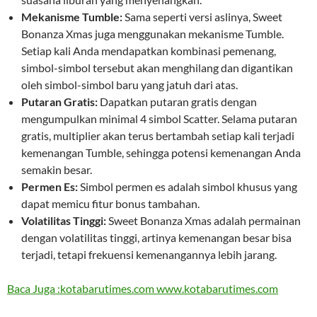
Mekanisme Tumble:
Sama seperti versi aslinya, Sweet
Bonanza Xmas juga menggunakan mekanisme Tumble.
Setiap kali Anda mendapatkan kombinasi pemenang,
simbol-simbol tersebut akan menghilang dan digantikan
oleh simbol-simbol baru yang jatuh dari atas.
Putaran Gratis:
Dapatkan putaran gratis dengan
mengumpulkan minimal 4 simbol Scatter. Selama putaran
gratis, multiplier akan terus bertambah setiap kali terjadi
kemenangan Tumble, sehingga potensi kemenangan Anda
semakin besar.
Permen Es:
Simbol permen es adalah simbol khusus yang
dapat memicu fitur bonus tambahan.
Volatilitas Tinggi:
Sweet Bonanza Xmas adalah permainan
dengan volatilitas tinggi, artinya kemenangan besar bisa
terjadi, tetapi frekuensi kemenangannya lebih jarang.
Baca Juga :kotabarutimes.com
www.kotabarutimes.com