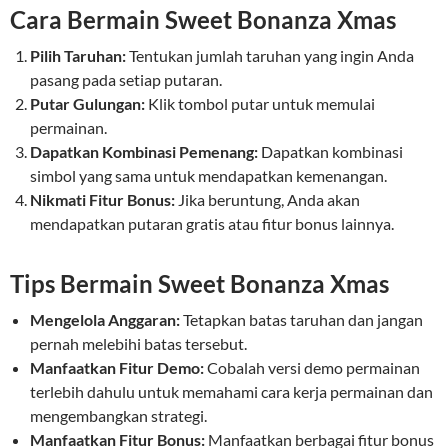
Cara Bermain Sweet Bonanza Xmas
Pilih Taruhan:
Tentukan jumlah taruhan yang ingin Anda
pasang pada setiap putaran.
Putar Gulungan:
Klik tombol putar untuk memulai
permainan.
Dapatkan Kombinasi Pemenang:
Dapatkan kombinasi
simbol yang sama untuk mendapatkan kemenangan.
Nikmati Fitur Bonus:
Jika beruntung, Anda akan
mendapatkan putaran gratis atau fitur bonus lainnya.
Tips Bermain Sweet Bonanza Xmas
Mengelola Anggaran:
Tetapkan batas taruhan dan jangan
pernah melebihi batas tersebut.
Manfaatkan Fitur Demo:
Cobalah versi demo permainan
terlebih dahulu untuk memahami cara kerja permainan dan
mengembangkan strategi.
Manfaatkan Fitur Bonus:
Manfaatkan berbagai fitur bonus