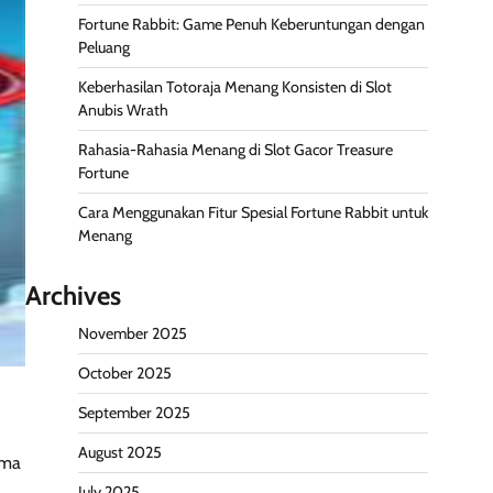
Fortune Rabbit: Game Penuh Keberuntungan dengan
Peluang
Keberhasilan Totoraja Menang Konsisten di Slot
Anubis Wrath
Rahasia-Rahasia Menang di Slot Gacor Treasure
Fortune
Cara Menggunakan Fitur Spesial Fortune Rabbit untuk
Menang
Archives
November 2025
October 2025
September 2025
August 2025
ama
July 2025