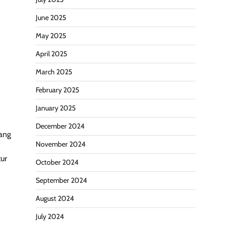
June 2025
May 2025
April 2025
March 2025
February 2025
January 2025
December 2024
ang
November 2024
ur
October 2024
September 2024
August 2024
July 2024