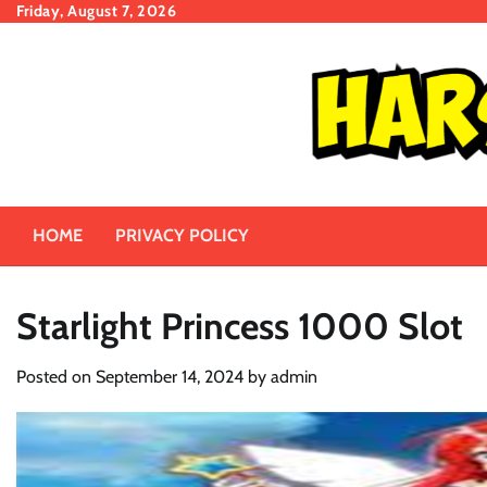
Skip
Friday, August 7, 2026
to
content
HOME
PRIVACY POLICY
Starlight Princess 1000 Slot
Posted on
September 14, 2024
by
admin