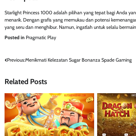
Starlight Princess 1000 adalah pilihan yang tepat bagi Anda yan
menarik. Dengan grafis yang memukau dan potensi kemenang
yang seru dan menghibur. Namun, ingatlah untuk selalu bermain
Posted in
Pragmatic Play
Post
Previous:
Menikmati Kelezatan Sugar Bonanza Spade Gaming
navigation
Related Posts