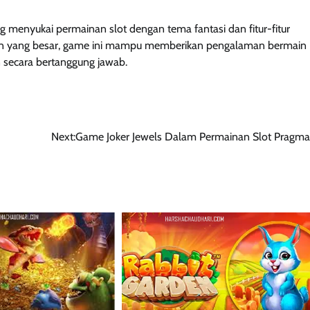
g menyukai permainan slot dengan tema fantasi dan fitur-fitur
an yang besar, game ini mampu memberikan pengalaman bermain
 secara bertanggung jawab.
Next:
Game Joker Jewels Dalam Permainan Slot Pragma