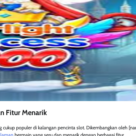
an Fitur Menarik
g cukup populer di kalangan pencinta slot. Dikembangkan oleh [n
alaman
bermain yang seru dan menarik dengan berbagai fitur