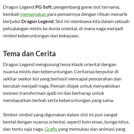
Dragon Legend
PG Soft
, pengembang game slot ternama,
kembali
memanjakan
para pemainnya dengan rilisan menarik
berjudul
Dragon Legend
. Slot ini membawa kita dalam sebuah
petualangan mistis ke dunia oriental, di mana naga menjadi
simbol keberuntungan dan kekayaan.
Tema dan Cerita
Dragon Legend mengusung tema klasik oriental dengan
nuansa mistis dan keberuntungan. Ceritanya berputar di
sekitar seekor koi yang berhasil mencapai pencerahan dan
berubah menjadi naga. Pemain diajak untuk menyaksikan
momen transformasi ajaib ini dan berharap untuk
mendapatkan berkah serta keberuntungan yang sama.
Simbol-simbol yang digunakan dalam slot ini pun sangat
kental dengan nuansa oriental, seperti koin emas, bunga lotus,
dan tentu saja naga.
Grafis
yang memukau dan animasi yang