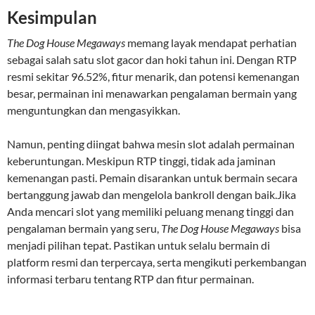
Kesimpulan
The Dog House Megaways
memang layak mendapat perhatian
sebagai salah satu slot gacor dan hoki tahun ini. Dengan RTP
resmi sekitar 96.52%, fitur menarik, dan potensi kemenangan
besar, permainan ini menawarkan pengalaman bermain yang
menguntungkan dan mengasyikkan.
Namun, penting diingat bahwa mesin slot adalah permainan
keberuntungan. Meskipun RTP tinggi, tidak ada jaminan
kemenangan pasti. Pemain disarankan untuk bermain secara
bertanggung jawab dan mengelola bankroll dengan baik.Jika
Anda mencari slot yang memiliki peluang menang tinggi dan
pengalaman bermain yang seru,
The Dog House Megaways
bisa
menjadi pilihan tepat. Pastikan untuk selalu bermain di
platform resmi dan terpercaya, serta mengikuti perkembangan
informasi terbaru tentang RTP dan fitur permainan.