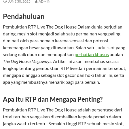
JUNE 30, 2025
ADMIN
Pendahuluan
Pembuktian RTP Live The Dog House Dalam dunia perjudian
daring, mesin slot menjadi salah satu permainan yang paling
diminati oleh para pemain karena sensasi dan potensi
kemenangan besar yang ditawarkan. Salah satu judul slot yang
sedang naik daun dan mendapatkan
perhatian khusus
adalah
The Dog House Megaways
. Artikel ini akan membahas secara
lengkap tentang pembuktian RTP live dari permainan tersebut,
mengapa dianggap sebagai slot gacor dan hoki tahun ini, serta
apa yang membuatnya menarik bagi para pemain.
Apa Itu RTP dan Mengapa Penting?
Pembuktian RTP Live The Dog House adalah persentase dari
total taruhan yang akan dikembalikan kepada pemain dalam
jangka waktu tertentu. Semakin tinggi RTP sebuah mesin slot,