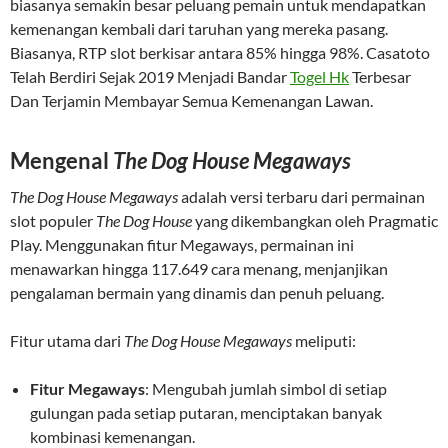
biasanya semakin besar peluang pemain untuk mendapatkan
kemenangan kembali dari taruhan yang mereka pasang.
Biasanya, RTP slot berkisar antara 85% hingga 98%. Casatoto
Telah Berdiri Sejak 2019 Menjadi Bandar
Togel Hk
Terbesar
Dan Terjamin Membayar Semua Kemenangan Lawan.
Mengenal
The Dog House Megaways
The Dog House Megaways
adalah versi terbaru dari permainan
slot populer
The Dog House
yang dikembangkan oleh Pragmatic
Play. Menggunakan fitur Megaways, permainan ini
menawarkan hingga 117.649 cara menang, menjanjikan
pengalaman bermain yang dinamis dan penuh peluang.
Fitur utama dari
The Dog House Megaways
meliputi:
Fitur Megaways
: Mengubah jumlah simbol di setiap
gulungan pada setiap putaran, menciptakan banyak
kombinasi kemenangan.