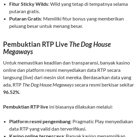
Fitur Sticky Wilds
: Wild yang tetap di tempatnya selama
putaran gratis.
Putaran Gratis
: Memiliki fitur bonus yang memberikan
peluang besar untuk menang besar.
Pembuktian RTP Live
The Dog House
Megaways
Untuk memastikan keadilan dan transparansi, banyak kasino
online dan platform resmi menyediakan data RTP secara
langsung (live) dari mesin slot mereka. Berdasarkan data yang
ada, RTP
The Dog House Megaways
secara resmi berkisar sekitar
96.52%
.
Pembuktian RTP live
ini biasanya dilakukan melalui:
Platform resmi pengembang
: Pragmatic Play menyediakan
data RTP yang valid dan terverifikasi.
Kasino online terpercaya
: Banyak kasino menampilkan