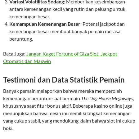
Variasi Volatilitas Sedang
: Memberikan keseimbangan
antara kemenangan kecil yang rutin dan peluang untuk
kemenangan besar.
Kemampuan Kemenangan Besar
: Potensi jackpot dan
kemenangan besar membuat banyak pemain merasa
beruntung.
Baca Juga:
Jangan Kaget Fortune of Giza Slot: Jackpot
Otomatis dan Maxwin
Testimoni dan Data Statistik Pemain
Banyak pemain melaporkan bahwa mereka memperoleh
kemenangan beruntun saat bermain
The Dog House Megaways
,
khususnya saat fitur bonus aktif. Beberapa kasino online juga
menunjukkan bahwa mesin ini memiliki tingkat kemenangan
yang cukup stabil, yang mendukung klaim bahwa slot ini cukup
hoki.