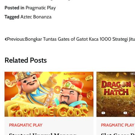
Posted in
Pragmatic Play
Tagged
Aztec Bonanza
Post
Previous:
Bongkar Tuntas Gates of Gatot Kaca 1000 Strategi Jitu
navigation
Related Posts
PRAGMATIC PLAY
PRAGMATIC PLAY