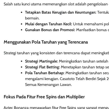
Salah satu kunci utama memenangkan slot adalah pengelolaan 
Tetapkan Batas Kerugian dan Keuntungan:
Tentuk
bermain.
Mulai dengan Taruhan Kecil:
Untuk memahami pola 
Gunakan Bonus dan Promosi:
Manfaatkan bonus dep
Menggunakan Pola Taruhan yang Terencana
Strategi taruhan yang konsisten dan terencana dapat meningkat
Strategi Martingale:
Meningkatkan taruhan setelah k
Strategi Flat Betting:
Menetapkan taruhan tetap set
Pola Taruhan Bertahap:
Meningkatkan taruhan sec
mengalami kerugian. Casatoto Telah Berdiri Sejak
Semua Kemenangan Lawan.
Fokus Pada Fitur Free Spins dan Multiplier
Aztec Bonanza menawarkan fitur Free Spins yang sangat meng