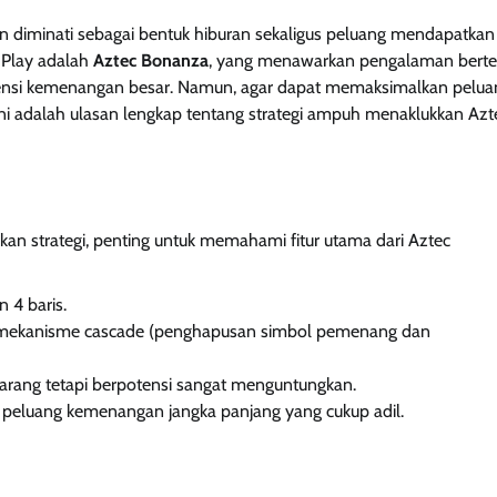
 diminati sebagai bentuk hiburan sekaligus peluang mendapatkan
c Play adalah
Aztec Bonanza
, yang menawarkan pengalaman bert
otensi kemenangan besar. Namun, agar dapat memaksimalkan pelua
ini adalah ulasan lengkap tentang strategi ampuh menaklukkan Azt
 strategi, penting untuk memahami fitur utama dari Aztec
 4 baris.
dan mekanisme cascade (penghapusan simbol pemenang dan
jarang tetapi berpotensi sangat menguntungkan.
peluang kemenangan jangka panjang yang cukup adil.