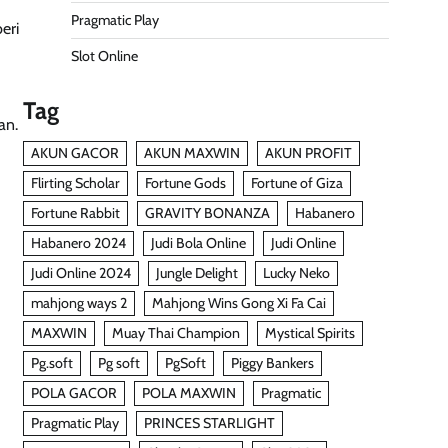
Pragmatic Play
eri
Slot Online
Tag
an.
AKUN GACOR
AKUN MAXWIN
AKUN PROFIT
Flirting Scholar
Fortune Gods
Fortune of Giza
Fortune Rabbit
GRAVITY BONANZA
Habanero
Habanero 2024
Judi Bola Online
Judi Online
Judi Online 2024
Jungle Delight
Lucky Neko
mahjong ways 2
Mahjong Wins Gong Xi Fa Cai
MAXWIN
Muay Thai Champion
Mystical Spirits
Pg.soft
Pg soft
PgSoft
Piggy Bankers
POLA GACOR
POLA MAXWIN
Pragmatic
Pragmatic Play
PRINCES STARLIGHT