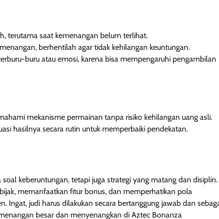
uh, terutama saat kemenangan belum terlihat.
menangan, berhentilah agar tidak kehilangan keuntungan.
terburu-buru atau emosi, karena bisa mempengaruhi pengambilan
ami mekanisme permainan tanpa risiko kehilangan uang asli.
asi hasilnya secara rutin untuk memperbaiki pendekatan.
oal keberuntungan, tetapi juga strategi yang matang dan disiplin.
bijak, memanfaatkan fitur bonus, dan memperhatikan pola
n. Ingat, judi harus dilakukan secara bertanggung jawab dan sebag
kemenangan besar dan menyenangkan di Aztec Bonanza