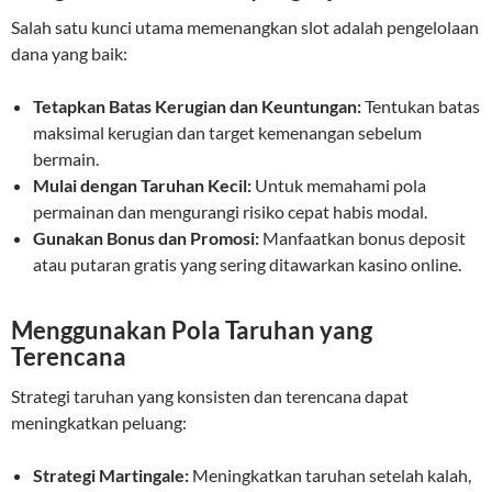
Salah satu kunci utama memenangkan slot adalah pengelolaan
dana yang baik:
Tetapkan Batas Kerugian dan Keuntungan:
Tentukan batas
maksimal kerugian dan target kemenangan sebelum
bermain.
Mulai dengan Taruhan Kecil:
Untuk memahami pola
permainan dan mengurangi risiko cepat habis modal.
Gunakan Bonus dan Promosi:
Manfaatkan bonus deposit
atau putaran gratis yang sering ditawarkan kasino online.
Menggunakan Pola Taruhan yang
Terencana
Strategi taruhan yang konsisten dan terencana dapat
meningkatkan peluang:
Strategi Martingale:
Meningkatkan taruhan setelah kalah,