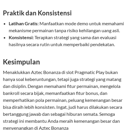
Praktik dan Konsistensi
Latihan Gratis:
Manfaatkan mode demo untuk memahami
mekanisme permainan tanpa risiko kehilangan uang asli.
Konsistensi:
Terapkan strategi yang sama dan evaluasi
hasilnya secara rutin untuk memperbaiki pendekatan.
Kesimpulan
Menaklukkan Aztec Bonanza di slot Pragmatic Play bukan
hanya soal keberuntungan, tetapi juga strategi yang matang
dan disiplin. Dengan memahami fitur permainan, mengelola
bankroll secara bijak, memanfaatkan fitur bonus, dan
memperhatikan pola permainan, peluang kemenangan besar
bisa diraih lebih konsisten. Ingat, judi harus dilakukan secara
bertanggung jawab dan sebagai hiburan semata. Semoga
strategi ini membantu Anda meraih kemenangan besar dan
menyenangkan di Aztec Bonanza