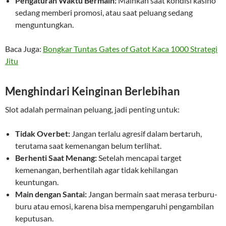
Pengaturan Waktu Bermain:
Mainkan saat kondisi kasino
sedang memberi promosi, atau saat peluang sedang
menguntungkan.
Baca Juga:
Bongkar Tuntas Gates of Gatot Kaca 1000 Strategi
Jitu
Menghindari Keinginan Berlebihan
Slot adalah permainan peluang, jadi penting untuk:
Tidak Overbet:
Jangan terlalu agresif dalam bertaruh,
terutama saat kemenangan belum terlihat.
Berhenti Saat Menang:
Setelah mencapai target
kemenangan, berhentilah agar tidak kehilangan
keuntungan.
Main dengan Santai:
Jangan bermain saat merasa terburu-
buru atau emosi, karena bisa mempengaruhi pengambilan
keputusan.