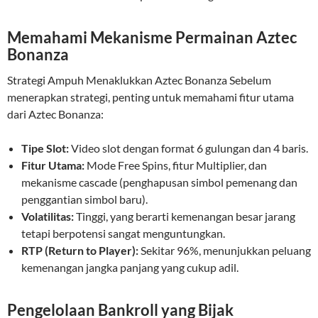
Memahami Mekanisme Permainan Aztec
Bonanza
Strategi Ampuh Menaklukkan Aztec Bonanza Sebelum
menerapkan strategi, penting untuk memahami fitur utama
dari Aztec Bonanza:
Tipe Slot:
Video slot dengan format 6 gulungan dan 4 baris.
Fitur Utama:
Mode Free Spins, fitur Multiplier, dan
mekanisme cascade (penghapusan simbol pemenang dan
penggantian simbol baru).
Volatilitas:
Tinggi, yang berarti kemenangan besar jarang
tetapi berpotensi sangat menguntungkan.
RTP (Return to Player):
Sekitar 96%, menunjukkan peluang
kemenangan jangka panjang yang cukup adil.
Pengelolaan Bankroll yang Bijak