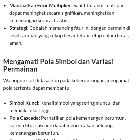
Manfaatkan Fitur Multiplier:
Saat fitur aktif, multiplier
dapat meningkat secara signifikan, meningkatkan
kemenangan secara drastis.
Strategi:
Cobalah memancing fitur ini dengan bermain di
level taruhan yang cukup besar tetapi tetap dalam batas
aman.
Mengamati Pola Simbol dan Variasi
Permainan
Walaupun slot didasarkan pada keberuntungan, mengamati
pola tertentu dapat membantu:
Simbol Kunci:
Kenali simbol yang sering muncul dan
memiliki nilai tinggi.
Pola Cascade:
Perhatikan pola kemenangan beruntun,
karena fitur cascade dapat menciptakan peluang
kemenangan beruntun.