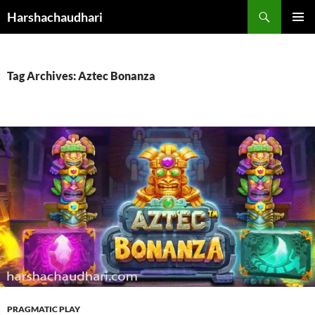
Skip
Harshachaudhari
to
PRIMAR
content
MENU
Tag Archives: Aztec Bonanza
PRAGMATIC PLAY