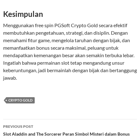
Kesimpulan
Menggunakan free spin PGSoft Crypto Gold secara efektif
membutuhkan pengetahuan, strategi, dan disiplin. Dengan
memahami fitur game, mengelola taruhan dengan bijak, dan
memanfaatkan bonus secara maksimal, peluang untuk
mendapatkan kemenangan besar akan semakin terbuka lebar.
Ingatlah bahwa permainan slot tetap mengandung unsur
keberuntungan, jadi bermainlah dengan bijak dan bertanggung
jawab.
CRYPTO GOLD
Post
PREVIOUS POST
navigation
Slot Aladdin and The Sorcerer Peran Simbol Misteri dalam Bonus