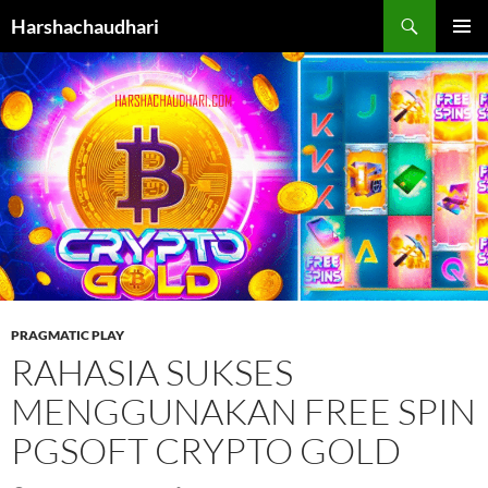
Skip
Harshachaudhari
to
PRIMAR
content
MENU
PRAGMATIC PLAY
RAHASIA SUKSES
MENGGUNAKAN FREE SPIN
PGSOFT CRYPTO GOLD