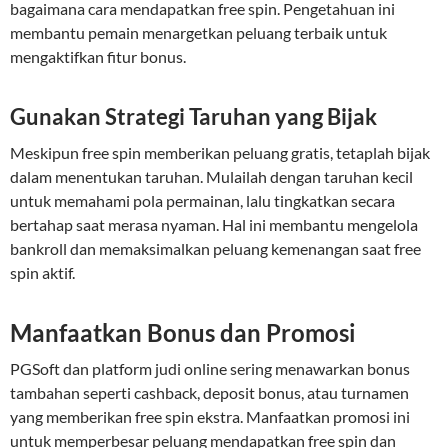
bagaimana cara mendapatkan free spin. Pengetahuan ini
membantu pemain menargetkan peluang terbaik untuk
mengaktifkan fitur bonus.
Gunakan Strategi Taruhan yang Bijak
Meskipun free spin memberikan peluang gratis, tetaplah bijak
dalam menentukan taruhan. Mulailah dengan taruhan kecil
untuk memahami pola permainan, lalu tingkatkan secara
bertahap saat merasa nyaman. Hal ini membantu mengelola
bankroll dan memaksimalkan peluang kemenangan saat free
spin aktif.
Manfaatkan Bonus dan Promosi
PGSoft dan platform judi online sering menawarkan bonus
tambahan seperti cashback, deposit bonus, atau turnamen
yang memberikan free spin ekstra. Manfaatkan promosi ini
untuk memperbesar peluang mendapatkan free spin dan