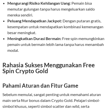
Mengurangi Risiko Kehilangan Uang:
Pemain bisa
memutar gulungan tanpa harus mengeluarkan saldo
mereka sendiri.
Peluang Mendapatkan Jackpot:
Dengan putaran gratis,
kesempatan untuk mendapatkan kombinasi kemenangan
besar meningkat.
Meningkatkan Durasi Bermain:
Free spin memungkinkan
pemain untuk bermain lebih lama tanpa harus menambah
modal.
Rahasia Sukses Menggunakan Free
Spin Crypto Gold
Pahami Aturan dan Fitur Game
Sebelum memulai, sangat penting untuk memahami aturan
main serta fitur bonus dalam Crypto Gold. Pelajari simbol-
simbol khusus, seperti simbol scatter dan wild, serta