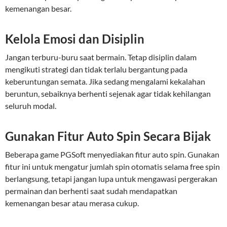
kemenangan besar.
Kelola Emosi dan Disiplin
Jangan terburu-buru saat bermain. Tetap disiplin dalam
mengikuti strategi dan tidak terlalu bergantung pada
keberuntungan semata. Jika sedang mengalami kekalahan
beruntun, sebaiknya berhenti sejenak agar tidak kehilangan
seluruh modal.
Gunakan Fitur Auto Spin Secara Bijak
Beberapa game PGSoft menyediakan fitur auto spin. Gunakan
fitur ini untuk mengatur jumlah spin otomatis selama free spin
berlangsung, tetapi jangan lupa untuk mengawasi pergerakan
permainan dan berhenti saat sudah mendapatkan
kemenangan besar atau merasa cukup.