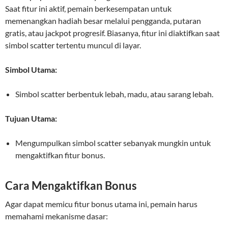
Saat fitur ini aktif, pemain berkesempatan untuk
memenangkan hadiah besar melalui pengganda, putaran
gratis, atau jackpot progresif. Biasanya, fitur ini diaktifkan saat
simbol scatter tertentu muncul di layar.
Simbol Utama:
Simbol scatter berbentuk lebah, madu, atau sarang lebah.
Tujuan Utama:
Mengumpulkan simbol scatter sebanyak mungkin untuk
mengaktifkan fitur bonus.
Cara Mengaktifkan Bonus
Agar dapat memicu fitur bonus utama ini, pemain harus
memahami mekanisme dasar: