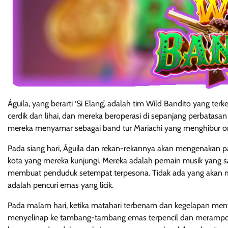
Águila, yang berarti ‘Si Elang’, adalah tim Wild Bandito yang terk
cerdik dan lihai, dan mereka beroperasi di sepanjang perbatas
mereka menyamar sebagai band tur Mariachi yang menghibur ora
Pada siang hari, Águila dan rekan-rekannya akan mengenakan pa
kota yang mereka kunjungi. Mereka adalah pemain musik yang s
membuat penduduk setempat terpesona. Tidak ada yang akan m
adalah pencuri emas yang licik.
Pada malam hari, ketika matahari terbenam dan kegelapan menye
menyelinap ke tambang-tambang emas terpencil dan merampok 