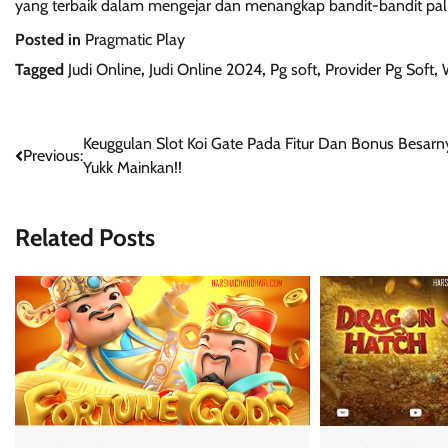
yang terbaik dalam mengejar dan menangkap bandit-bandit palin
Posted in
Pragmatic Play
Tagged
Judi Online
,
Judi Online 2024
,
Pg soft
,
Provider Pg Soft
,
Post
Keuggulan Slot Koi Gate Pada Fitur Dan Bonus Besarn
Previous:
Yukk Mainkan!!
navigation
Related Posts