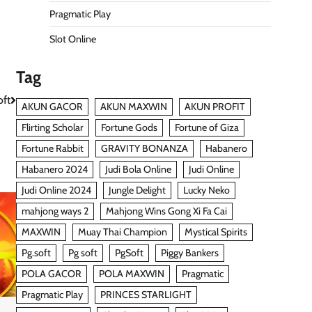
Pragmatic Play
Slot Online
Tag
oft
AKUN GACOR
AKUN MAXWIN
AKUN PROFIT
Flirting Scholar
Fortune Gods
Fortune of Giza
Fortune Rabbit
GRAVITY BONANZA
Habanero
Habanero 2024
Judi Bola Online
Judi Online
Judi Online 2024
Jungle Delight
Lucky Neko
mahjong ways 2
Mahjong Wins Gong Xi Fa Cai
MAXWIN
Muay Thai Champion
Mystical Spirits
Pg.soft
Pg soft
PgSoft
Piggy Bankers
POLA GACOR
POLA MAXWIN
Pragmatic
Pragmatic Play
PRINCES STARLIGHT