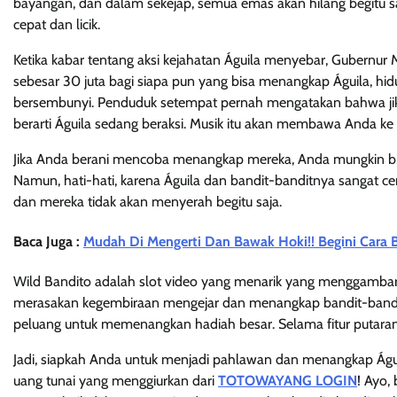
bayangan, dan dalam sekejap, semua emas akan hilang begitu s
cepat dan licik.
Ketika kabar tentang aksi kejahatan Águila menyebar, Gubernur 
sebesar 30 juta bagi siapa pun yang bisa menangkap Águila, hi
bersembunyi. Penduduk setempat pernah mengatakan bahwa jika
berarti Águila sedang beraksi. Musik itu akan membawa Anda k
Jika Anda berani mencoba menangkap mereka, Anda mungkin bi
Namun, hati-hati, karena Águila dan bandit-banditnya sangat cerd
dan mereka tidak akan menyerah begitu saja.
Baca Juga :
Mudah Di Mengerti Dan Bawak Hoki!! Begini Cara B
Wild Bandito adalah slot video yang menarik yang menggambar
merasakan kegembiraan mengejar dan menangkap bandit-bandit 
peluang untuk memenangkan hadiah besar. Selama fitur putar
Jadi, siapkah Anda untuk menjadi pahlawan dan menangkap Águ
uang tunai yang menggiurkan dari
TOTOWAYANG LOGIN
! Ayo,