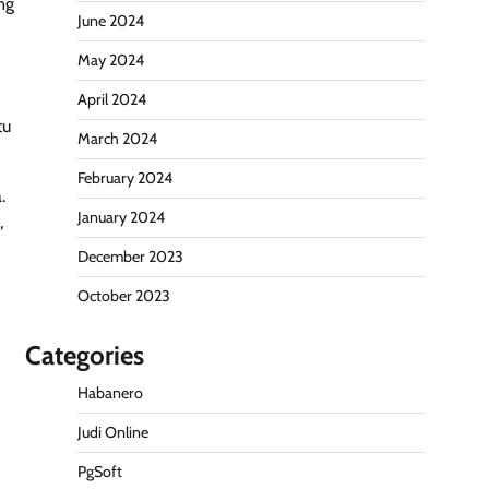
ng
June 2024
May 2024
April 2024
tu
March 2024
February 2024
.
January 2024
,
December 2023
October 2023
Categories
Habanero
Judi Online
PgSoft