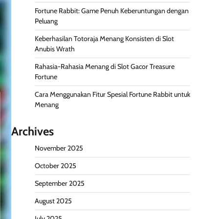
Fortune Rabbit: Game Penuh Keberuntungan dengan
Peluang
Keberhasilan Totoraja Menang Konsisten di Slot
Anubis Wrath
Rahasia-Rahasia Menang di Slot Gacor Treasure
Fortune
Cara Menggunakan Fitur Spesial Fortune Rabbit untuk
Menang
Archives
November 2025
October 2025
September 2025
August 2025
July 2025