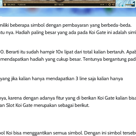
emiliki beberapa simbol dengan pembayaran yang berbeda-beda.
u nya. Hadiah paling besar yang ada pada Koi Gate ini adalah sim
erarti itu sudah hampir 10x lipat dari total kalian bertaruh. Apab
kan mendapatkan hadiah yang cukup besar. Tentunya bergantung pad
 yang jika kalian hanya mendapatkan 3 line saja kalian hanya
nya, karena dengan adanya fitur yang di berikan Koi Gate kalian bis
kan Slot Koi Gate merupakan sebagai berikut.
imbol Koi bisa menggantikan semua simbol. Dengan ini simbol terseb