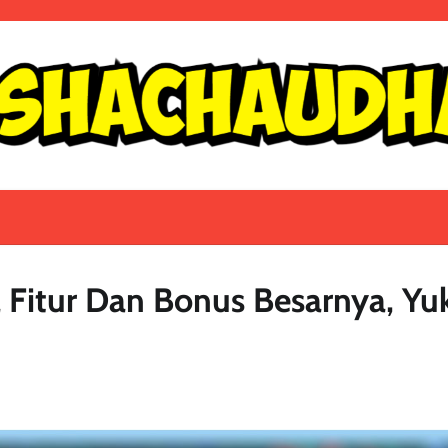
 Fitur Dan Bonus Besarnya, Yu