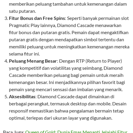
memberikan peluang tambahan untuk kemenangan dalam
satu putaran.
Fitur Bonus dan Free Spins
: Seperti banyak permainan slot
Pragmatic Play lainnya, Diamond Cascade menawarkan
fitur bonus dan putaran gratis. Pemain dapat mengaktifkan
putaran gratis dengan mendapatkan simbol tertentu dan
memiliki peluang untuk meningkatkan kemenangan mereka
selama fitur ini.
Peluang Menang Besar
: Dengan RTP (Return to Player)
yang kompetitif dan volatilitas yang seimbang, Diamond
Cascade memberikan peluang bagi pemain untuk meraih
kemenangan besar. Ini menjadikannya pilihan favorit bagi
pemain yang mencari sensasi dan imbalan yang menarik.
Aksesibilitas
: Diamond Cascade dapat dimainkan di
berbagai perangkat, termasuk desktop dan mobile. Desain
responsif memastikan bahwa pengalaman bermain tetap
optimal, terlepas dari ukuran layar yang digunakan.
Baca Juga:
Queen of Gold: Dunia Emas Menanti Jelajahi Fitur