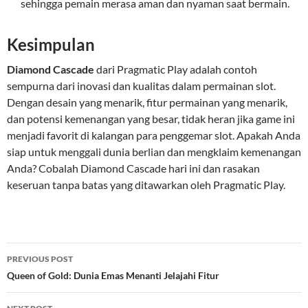
sehingga pemain merasa aman dan nyaman saat bermain.
Kesimpulan
Diamond Cascade
dari Pragmatic Play adalah contoh
sempurna dari inovasi dan kualitas dalam permainan slot.
Dengan desain yang menarik, fitur permainan yang menarik,
dan potensi kemenangan yang besar, tidak heran jika game ini
menjadi favorit di kalangan para penggemar slot. Apakah Anda
siap untuk menggali dunia berlian dan mengklaim kemenangan
Anda? Cobalah Diamond Cascade hari ini dan rasakan
keseruan tanpa batas yang ditawarkan oleh Pragmatic Play.
Post
PREVIOUS POST
navigation
Queen of Gold: Dunia Emas Menanti Jelajahi Fitur