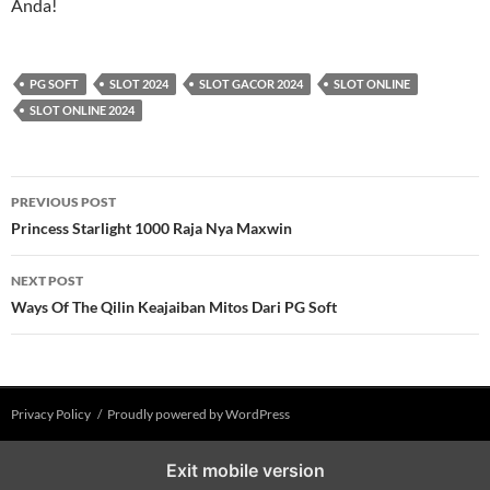
Anda!
PG SOFT
SLOT 2024
SLOT GACOR 2024
SLOT ONLINE
SLOT ONLINE 2024
Post
PREVIOUS POST
navigation
Princess Starlight 1000 Raja Nya Maxwin
NEXT POST
Ways Of The Qilin Keajaiban Mitos Dari PG Soft
Privacy Policy
Proudly powered by WordPress
Exit mobile version