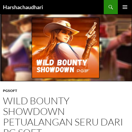
Skip
Harshachaudhari
to
PRIMAR
content
MENU
PGSOFT
WILD BOUNTY
SHOWDOWN
PETUALANGAN SERU DARI