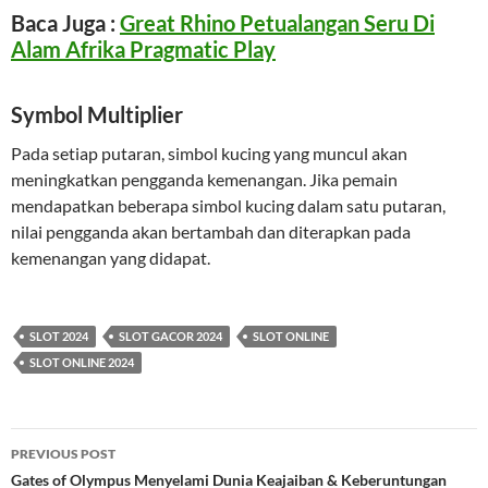
Baca Juga :
Great Rhino Petualangan Seru Di
Alam Afrika Pragmatic Play
Symbol Multiplier
Pada setiap putaran, simbol kucing yang muncul akan
meningkatkan pengganda kemenangan. Jika pemain
mendapatkan beberapa simbol kucing dalam satu putaran,
nilai pengganda akan bertambah dan diterapkan pada
kemenangan yang didapat.
SLOT 2024
SLOT GACOR 2024
SLOT ONLINE
SLOT ONLINE 2024
Post
PREVIOUS POST
navigation
Gates of Olympus Menyelami Dunia Keajaiban & Keberuntungan