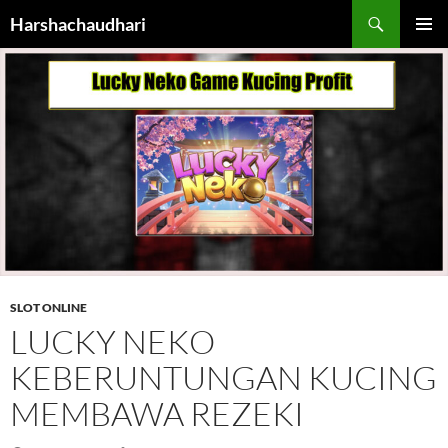
Skip
Harshachaudhari
to
PRIMAR
content
MENU
SLOT ONLINE
LUCKY NEKO
KEBERUNTUNGAN KUCING
MEMBAWA REZEKI