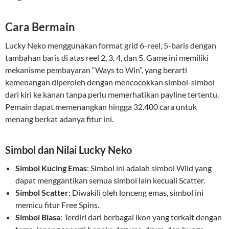
Cara Bermain
Lucky Neko menggunakan format grid 6-reel, 5-baris dengan
tambahan baris di atas reel 2, 3, 4, dan 5. Game ini memiliki
mekanisme pembayaran “Ways to Win”, yang berarti
kemenangan diperoleh dengan mencocokkan simbol-simbol
dari kiri ke kanan tanpa perlu memerhatikan payline tertentu.
Pemain dapat memenangkan hingga 32.400 cara untuk
menang berkat adanya fitur ini.
Simbol dan Nilai Lucky Neko
Simbol Kucing Emas
: Simbol ini adalah simbol Wild yang
dapat menggantikan semua simbol lain kecuali Scatter.
Simbol Scatter
: Diwakili oleh lonceng emas, simbol ini
memicu fitur Free Spins.
Simbol Biasa
: Terdiri dari berbagai ikon yang terkait dengan