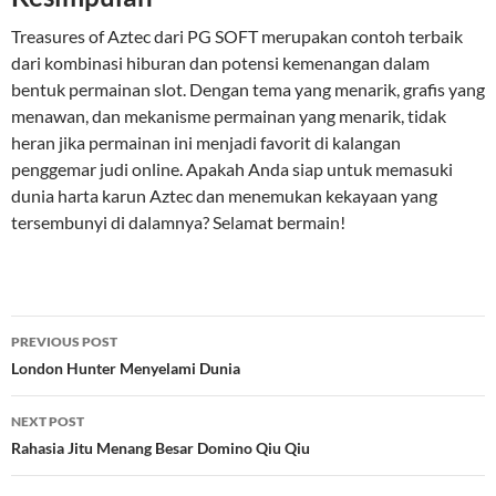
Treasures of Aztec dari PG SOFT merupakan contoh terbaik
dari kombinasi hiburan dan potensi kemenangan dalam
bentuk permainan slot. Dengan tema yang menarik, grafis yang
menawan, dan mekanisme permainan yang menarik, tidak
heran jika permainan ini menjadi favorit di kalangan
penggemar judi online. Apakah Anda siap untuk memasuki
dunia harta karun Aztec dan menemukan kekayaan yang
tersembunyi di dalamnya? Selamat bermain!
Post
PREVIOUS POST
navigation
London Hunter Menyelami Dunia
NEXT POST
Rahasia Jitu Menang Besar Domino Qiu Qiu