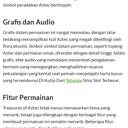
simbol peradaban Aztec berlimpah.
Grafis dan Audio
Grafis dalam permainan ini sangat memukau, dengan latar
belakang menampilkan kuil Aztec yang megah dikelilingi oleh
flora eksotis. Simbol-simbol dalam permainan, seperti topeng
Aztec dan perhiasan emas, dirender dengan detail tinggi. Selain
grafis, efek audio yang mendalam menambah pengalaman
bermain yang menegangkan, menghadirkan nuansa
petualangan yang kental saat pemain menjelajahi harta karun
yang tersembunyi.Di Kutip Dari
Totoraja
Situs Slot Terbesar.
Fitur Permainan
Treasures of Aztec tidak hanya menawarkan tema yang
menarik, tetapi juga dilengkapi dengan berbagai fitur yang
membuat permainan ini semakin menarik. Beberapa fitur