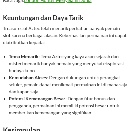
Baca Juga:
London Hunter Menyelami Dunia
Keuntungan dan Daya Tarik
Treasures of Aztec telah menarik perhatian banyak pemain
slot karena berbagai alasan. Keberhasilan permainan ini dapat
diatributkan kepada:
Tema Menarik
: Tema Aztec yang kaya akan sejarah dan
misteri menarik banyak pemain yang menyukai eksplorasi
budaya kuno.
Kemudahan Akses
: Dengan dukungan untuk perangkat
seluler, pemain dapat menikmati permainan ini di mana saja
dan kapan saja.
Potensi Kemenangan Besar
: Dengan fitur bonus dan
pengganda, permainan ini memiliki potensi besar untuk
memberikan kemenangan yang signifikan.
Kesimpulan