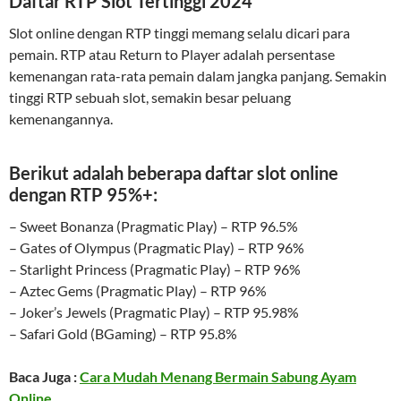
Daftar RTP Slot Tertinggi 2024
Slot online dengan RTP tinggi memang selalu dicari para
pemain. RTP atau Return to Player adalah persentase
kemenangan rata-rata pemain dalam jangka panjang. Semakin
tinggi RTP sebuah slot, semakin besar peluang
kemenangannya.
Berikut adalah beberapa daftar slot online
dengan RTP 95%+:
– Sweet Bonanza (Pragmatic Play) – RTP 96.5%
– Gates of Olympus (Pragmatic Play) – RTP 96%
– Starlight Princess (Pragmatic Play) – RTP 96%
– Aztec Gems (Pragmatic Play) – RTP 96%
– Joker’s Jewels (Pragmatic Play) – RTP 95.98%
– Safari Gold (BGaming) – RTP 95.8%
Baca Juga :
Cara Mudah Menang Bermain Sabung Ayam
Online