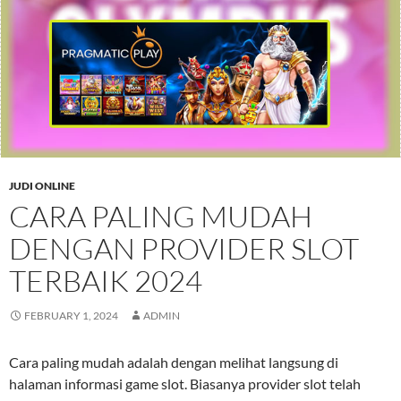
JUDI ONLINE
CARA PALING MUDAH
DENGAN PROVIDER SLOT
TERBAIK 2024
FEBRUARY 1, 2024
ADMIN
Cara paling mudah adalah dengan melihat langsung di
halaman informasi game slot. Biasanya provider slot telah