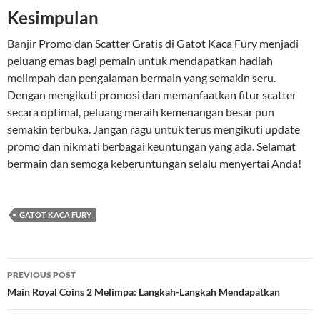
Kesimpulan
Banjir Promo dan Scatter Gratis di Gatot Kaca Fury menjadi
peluang emas bagi pemain untuk mendapatkan hadiah
melimpah dan pengalaman bermain yang semakin seru.
Dengan mengikuti promosi dan memanfaatkan fitur scatter
secara optimal, peluang meraih kemenangan besar pun
semakin terbuka. Jangan ragu untuk terus mengikuti update
promo dan nikmati berbagai keuntungan yang ada. Selamat
bermain dan semoga keberuntungan selalu menyertai Anda!
GATOT KACA FURY
Post
PREVIOUS POST
navigation
Main Royal Coins 2 Melimpa: Langkah-Langkah Mendapatkan