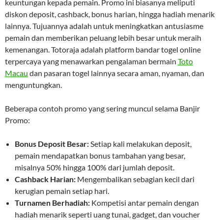
keuntungan kepada pemain. Promo ini biasanya meliputi
diskon deposit, cashback, bonus harian, hingga hadiah menarik
lainnya. Tujuannya adalah untuk meningkatkan antusiasme
pemain dan memberikan peluang lebih besar untuk meraih
kemenangan. Totoraja adalah platform bandar togel online
terpercaya yang menawarkan pengalaman bermain
Toto
Macau
dan pasaran togel lainnya secara aman, nyaman, dan
menguntungkan.
Beberapa contoh promo yang sering muncul selama Banjir
Promo:
Bonus Deposit Besar:
Setiap kali melakukan deposit,
pemain mendapatkan bonus tambahan yang besar,
misalnya 50% hingga 100% dari jumlah deposit.
Cashback Harian:
Mengembalikan sebagian kecil dari
kerugian pemain setiap hari.
Turnamen Berhadiah:
Kompetisi antar pemain dengan
hadiah menarik seperti uang tunai, gadget, dan voucher