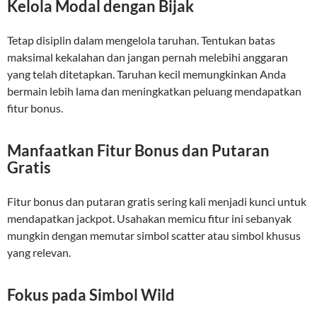
Kelola Modal dengan Bijak
Tetap disiplin dalam mengelola taruhan. Tentukan batas
maksimal kekalahan dan jangan pernah melebihi anggaran
yang telah ditetapkan. Taruhan kecil memungkinkan Anda
bermain lebih lama dan meningkatkan peluang mendapatkan
fitur bonus.
Manfaatkan Fitur Bonus dan Putaran
Gratis
Fitur bonus dan putaran gratis sering kali menjadi kunci untuk
mendapatkan jackpot. Usahakan memicu fitur ini sebanyak
mungkin dengan memutar simbol scatter atau simbol khusus
yang relevan.
Fokus pada Simbol Wild