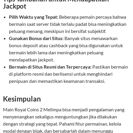
Jackpot
Pilih Waktu yang Tepat:
Beberapa pemain percaya bahwa
bermain saat server tidak terlalu padat bisa meningkatkan
peluang menang, meskipun ini bersifat subjektif.
Gunakan Bonus dari Situs:
Banyak situs menawarkan
bonus deposit atau cashback yang bisa digunakan untuk
bermain lebih lama dan meningkatkan peluang
mendapatkan jackpot.
Bermain di Situs Resmi dan Terpercaya:
Pastikan bermain
di platform resmi dan berlisensi untuk menghindari
penipuan dan memastikan keamanan transaksi.
Kesimpulan
Main Royal Coins 2 Melimpa bisa menjadi pengalaman yang
menyenangkan sekaligus menguntungkan jika dilakukan
dengan strategi yang tepat. Pahami fitur permainan, kelola
modal dengan bijak, dan bersabarlah dalam menunggu