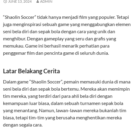
JUNE 13, 2024
ADMIN
“Shaolin Soccer” tidak hanya menjadi film yang populer. Tetapi
juga menginspirasi sebuah game yang menggabungkan elemen
seni bela diri dan sepak bola dengan cara yang unik dan
menghibur. Dengan gameplay yang seru dan grafis yang
memukau. Game ini berhasil menarik perhatian para
penggemar film dan pencinta game di seluruh dunia.
Latar Belakang Cerita
Dalam game “Shaolin Soccer”, pemain memasuki dunia di mana
seni bela diri dan sepak bola bertemu. Mereka akan memimpin
tim mereka, yang terdiri dari para ahli bela diri dengan
kemampuan luar biasa, dalam sebuah turnamen sepak bola
yang menantang. Namun, lawan-lawan mereka bukanlah tim
biasa, tetapi tim-tim yang berusaha menghentikan mereka
dengan segala cara.