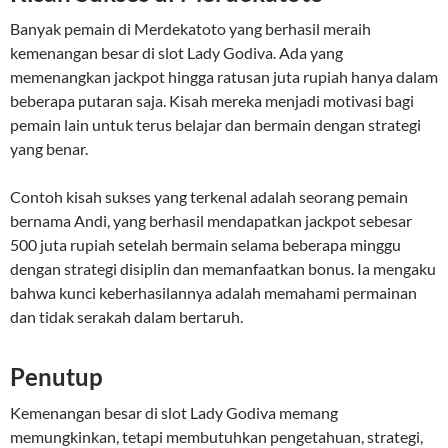
Banyak pemain di Merdekatoto yang berhasil meraih
kemenangan besar di slot Lady Godiva. Ada yang
memenangkan jackpot hingga ratusan juta rupiah hanya dalam
beberapa putaran saja. Kisah mereka menjadi motivasi bagi
pemain lain untuk terus belajar dan bermain dengan strategi
yang benar.
Contoh kisah sukses yang terkenal adalah seorang pemain
bernama Andi, yang berhasil mendapatkan jackpot sebesar
500 juta rupiah setelah bermain selama beberapa minggu
dengan strategi disiplin dan memanfaatkan bonus. Ia mengaku
bahwa kunci keberhasilannya adalah memahami permainan
dan tidak serakah dalam bertaruh.
Penutup
Kemenangan besar di slot Lady Godiva memang
memungkinkan, tetapi membutuhkan pengetahuan, strategi,