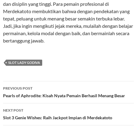
dan disiplin yang tinggi. Para pemain profesional di
Merdekatoto membuktikan bahwa dengan pendekatan yang
tepat, peluang untuk menang besar semakin terbuka lebar.
Jadi, jika ingin mengikuti jejak mereka, mulailah dengan belajar
permainan, kelola modal dengan baik, dan bermainlah secara
bertanggung jawab.
SLOT LADY GODIVA
Post
PREVIOUS POST
navigation
Pearls of Aphrodite: Kisah Nyata Pemain Berhasil Menang Besar
NEXT POST
Slot 3 Genie Wishes: Raih Jackpot Impian di Merdekatoto