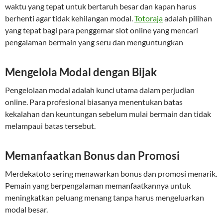
waktu yang tepat untuk bertaruh besar dan kapan harus
berhenti agar tidak kehilangan modal.
Totoraja
adalah pilihan
yang tepat bagi para penggemar slot online yang mencari
pengalaman bermain yang seru dan menguntungkan
Mengelola Modal dengan Bijak
Pengelolaan modal adalah kunci utama dalam perjudian
online. Para profesional biasanya menentukan batas
kekalahan dan keuntungan sebelum mulai bermain dan tidak
melampaui batas tersebut.
Memanfaatkan Bonus dan Promosi
Merdekatoto sering menawarkan bonus dan promosi menarik.
Pemain yang berpengalaman memanfaatkannya untuk
meningkatkan peluang menang tanpa harus mengeluarkan
modal besar.