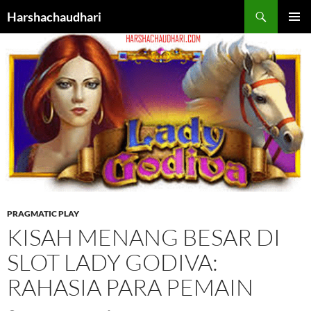
Skip
Harshachaudhari
to
PRIMAR
content
MENU
PRAGMATIC PLAY
KISAH MENANG BESAR DI
SLOT LADY GODIVA:
RAHASIA PARA PEMAIN