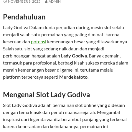
NOVEMBER 8, 2025
ADMIN
Pendahuluan
Lady Godiva Dalam dunia perjudian daring, mesin slot selalu
menjadi salah satu permainan yang paling diminati karena
keseruan dan
potensi
kemenangan besar yang ditawarkannya.
Salah satu slot yang sedang naik daun dan menjadi
perbincangan hangat adalah
Lady Godiva
. Banyak pemain,
termasuk para profesional, berbagi kisah sukses mereka dalam
meraih kemenangan besar di game ini, terutama melalui
platform terpercaya seperti
Merdekatoto
.
Mengenal Slot Lady Godiva
Slot Lady Godiva adalah permainan slot online yang didesain
dengan tema klasik dan penuh nuansa sejarah. Mengambil
inspirasi dari legenda wanita berambut panjang yang terkenal
karena keberanian dan keindahannya, permainan ini