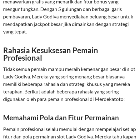
menawarkan grafis yang menarik dan fitur bonus yang
menguntungkan. Dengan 5 gulungan dan berbagai garis
pembayaran, Lady Godiva menyediakan peluang besar untuk
mendapatkan jackpot besar jika dimainkan dengan strategi
yang tepat.
Rahasia Kesuksesan Pemain
Profesional
Tidak semua pemain mampu meraih kemenangan besar di slot
Lady Godiva. Mereka yang sering menang besar biasanya
memiliki beberapa rahasia dan strategi khusus yang mereka
terapkan. Berikut adalah beberapa rahasia yang sering
digunakan oleh para pemain profesional di Merdekatoto:
Memahami Pola dan Fitur Permainan
Pemain profesional selalu memulai dengan mempelajari setiap
fitur dan pola permainan slot Lady Godiva. Mereka tahu kapan