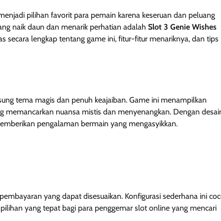
menjadi pilihan favorit para pemain karena keseruan dan peluang
dang naik daun dan menarik perhatian adalah
Slot 3 Genie Wishes
has secara lengkap tentang game ini, fitur-fitur menariknya, dan tips
sung tema magis dan penuh keajaiban. Game ini menampilkan
 yang memancarkan nuansa mistis dan menyenangkan. Dengan desai
 memberikan pengalaman bermain yang mengasyikkan.
s pembayaran yang dapat disesuaikan. Konfigurasi sederhana ini co
pilihan yang tepat bagi para penggemar slot online yang mencari