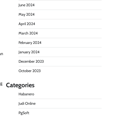
June 2024
May 2024
April 2024
March 2024
February 2024
January 2024
an
December 2023
October 2023
ng
Categories
Habanero
Judi Online
PgSoft