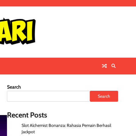
Search
Search
Recent Posts
Slot Alchemist Bonanza: Rahasia Pemain Berhasil
Jackpot