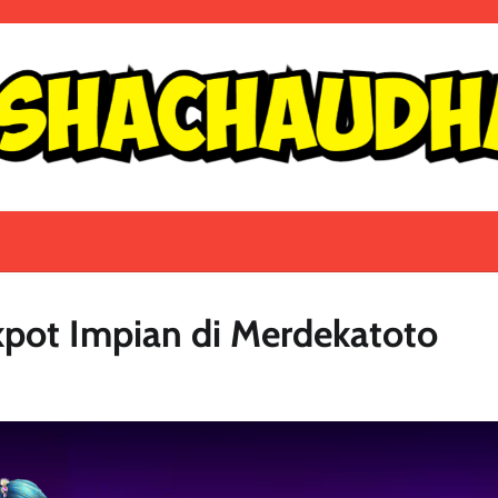
ckpot Impian di Merdekatoto