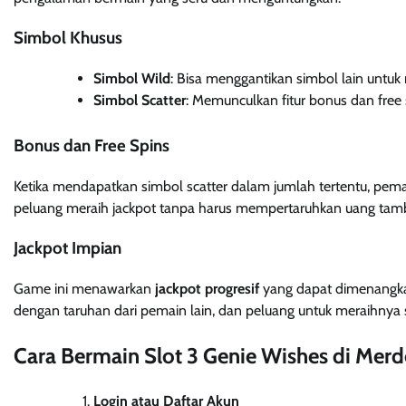
Simbol Khusus
Simbol Wild
: Bisa menggantikan simbol lain unt
Simbol Scatter
: Memunculkan fitur bonus dan free s
Bonus dan Free Spins
Ketika mendapatkan simbol scatter dalam jumlah tertentu, pema
peluang meraih jackpot tanpa harus mempertaruhkan uang tam
Jackpot Impian
Game ini menawarkan
jackpot progresif
yang dapat dimenangkan
dengan taruhan dari pemain lain, dan peluang untuk meraihnya s
Cara Bermain Slot 3 Genie Wishes di Mer
Login atau Daftar Akun