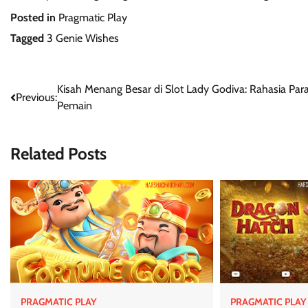
Posted in
Pragmatic Play
Tagged
3 Genie Wishes
Post
Kisah Menang Besar di Slot Lady Godiva: Rahasia Par
Previous:
Pemain
navigation
Related Posts
PRAGMATIC PLAY
PRAGMATIC PLAY