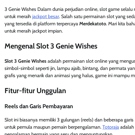
3 Genie Wishes Dalam dunia perjudian online, slot game selalu 
untuk meraih
jackpot besar
. Salah satu permainan slot yang se
yang tersedia di platform terpercaya
Merdekatoto
. Mari kita ba
untuk meraih jackpot impian.
Mengenal Slot 3 Genie Wishes
Slot 3 Genie Wishes
adalah permainan slot online yang mengu
simbol-simbol seperti jin, lampu ajaib, bintang, dan permata
grafis yang menarik dan animasi yang halus, game ini mampu
Fitur-fitur Unggulan
Reels dan Garis Pembayaran
Slot ini biasanya memiliki 3 gulungan (reels) dan beberapa gari
untuk pemula maupun pemain berpengalaman.
Totoraja
adalah 
pengalaman bermain yang seru dan menguntungkan.