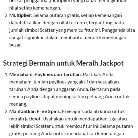
berkat pengganda (multiplier) yang dapat meningkatkan
nilai setiap kemenangan.
Multiplier
: Selama putaran gratis, setiap kemenangan
dapat dikalikan dengan nilai tertentu, tergantung pada
jumlah simbol Scatter yang memicu fitur ini. Pengganda bisa
sangat signifikan dalam membantu meraih kemenangan
besar.
Strategi Bermain untuk Meraih Jackpot
Memahami Paylines dan Taruhan
: Pastikan Anda
memahami jumlah paylines yang aktif dan sesuaikan
taruhan Anda dengan anggaran Anda. Bertaruh pada
semua paylines dapat meningkatkan peluang Anda untuk
menang.
Manfaatkan Free Spins
: Free Spins adalah kunci untuk
meraih jackpot. Usahakan untuk mendapatkan tiga atau
lebih simbol Scatter untuk memicu fitur ini. Selama putaran
gratis, peluang Anda untuk mendapatkan kemenangan