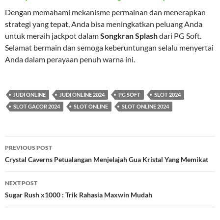
Dengan memahami mekanisme permainan dan menerapkan
strategi yang tepat, Anda bisa meningkatkan peluang Anda
untuk meraih jackpot dalam
Songkran Splash
dari PG Soft.
Selamat bermain dan semoga keberuntungan selalu menyertai
Anda dalam perayaan penuh warna ini.
JUDI ONLINE
JUDI ONLINE 2024
PG SOFT
SLOT 2024
SLOT GACOR 2024
SLOT ONLINE
SLOT ONLINE 2024
Post
PREVIOUS POST
navigation
Crystal Caverns Petualangan Menjelajah Gua Kristal Yang Memikat
NEXT POST
Sugar Rush x1000 : Trik Rahasia Maxwin Mudah