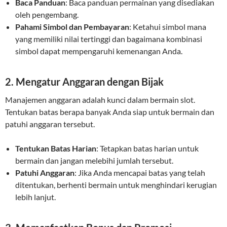
Baca Panduan
: Baca panduan permainan yang disediakan
oleh pengembang.
Pahami Simbol dan Pembayaran
: Ketahui simbol mana
yang memiliki nilai tertinggi dan bagaimana kombinasi
simbol dapat mempengaruhi kemenangan Anda.
2.
Mengatur Anggaran dengan Bijak
Manajemen anggaran adalah kunci dalam bermain slot.
Tentukan batas berapa banyak Anda siap untuk bermain dan
patuhi anggaran tersebut.
Tentukan Batas Harian
: Tetapkan batas harian untuk
bermain dan jangan melebihi jumlah tersebut.
Patuhi Anggaran
: Jika Anda mencapai batas yang telah
ditentukan, berhenti bermain untuk menghindari kerugian
lebih lanjut.