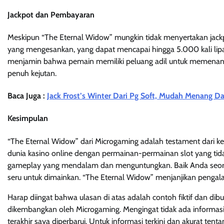
Jackpot dan Pembayaran
Meskipun “The Eternal Widow” mungkin tidak menyertakan jac
yang mengesankan, yang dapat mencapai hingga 5.000 kali lipat
menjamin bahwa pemain memiliki peluang adil untuk memenan
penuh kejutan.
Baca Juga :
Jack Frost’s Winter Dari Pg Soft, Mudah Menang Dan
Kesimpulan
“The Eternal Widow” dari Microgaming adalah testament dari 
dunia kasino online dengan permainan-permainan slot yang tida
gameplay yang mendalam dan menguntungkan. Baik Anda seorang
seru untuk dimainkan. “The Eternal Widow” menjanjikan pengala
Harap diingat bahwa ulasan di atas adalah contoh fiktif dan di
dikembangkan oleh Microgaming. Mengingat tidak ada informasi
terakhir saya diperbarui. Untuk informasi terkini dan akurat tent