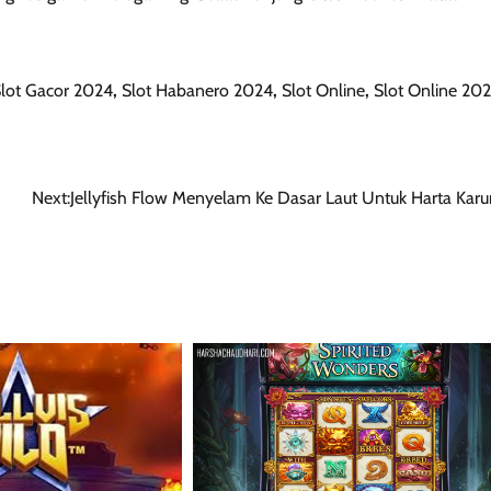
lot Gacor 2024
,
Slot Habanero 2024
,
Slot Online
,
Slot Online 20
Next:
Jellyfish Flow Menyelam Ke Dasar Laut Untuk Harta Karu