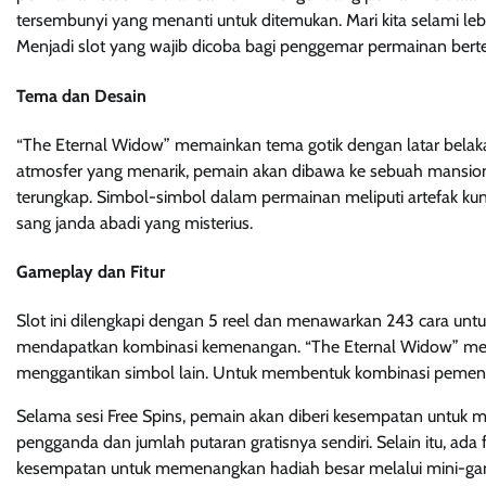
tersembunyi yang menanti untuk ditemukan. Mari kita selami 
Menjadi slot yang wajib dicoba bagi penggemar permainan ber
Tema dan Desain
“The Eternal Widow” memainkan tema gotik dengan latar bela
atmosfer yang menarik, pemain akan dibawa ke sebuah mansion 
terungkap. Simbol-simbol dalam permainan meliputi artefak kun
sang janda abadi yang misterius.
Gameplay dan Fitur
Slot ini dilengkapi dengan 5 reel dan menawarkan 243 cara un
mendapatkan kombinasi kemenangan. “The Eternal Widow” memper
menggantikan simbol lain. Untuk membentuk kombinasi pemenan
Selama sesi Free Spins, pemain akan diberi kesempatan untuk 
pengganda dan jumlah putaran gratisnya sendiri. Selain itu, ada
kesempatan untuk memenangkan hadiah besar melalui mini-gam