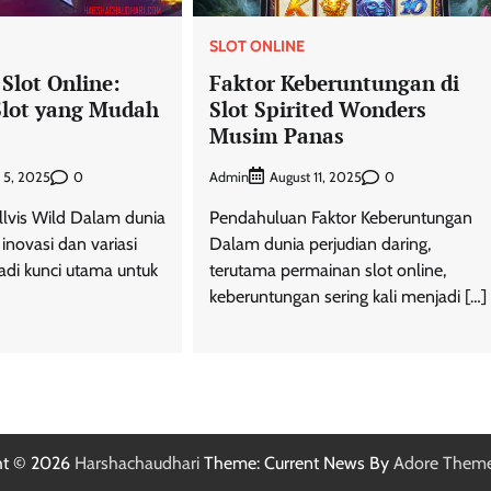
SLOT ONLINE
 Slot Online:
Faktor Keberuntungan di
Slot yang Mudah
Slot Spirited Wonders
Musim Panas
0
Admin
0
 5, 2025
August 11, 2025
lvis Wild Dalam dunia
Pendahuluan Faktor Keberuntungan
 inovasi dan variasi
Dalam dunia perjudian daring,
di kunci utama untuk
terutama permainan slot online,
keberuntungan sering kali menjadi […]
ht © 2026
Harshachaudhari
Theme: Current News By
Adore Them