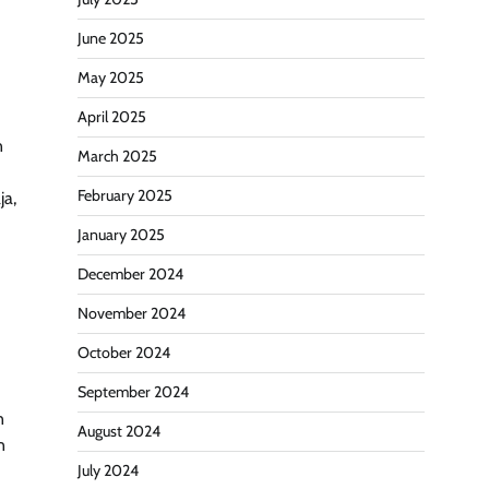
June 2025
May 2025
April 2025
n
March 2025
February 2025
ja,
January 2025
December 2024
November 2024
October 2024
September 2024
n
August 2024
n
July 2024